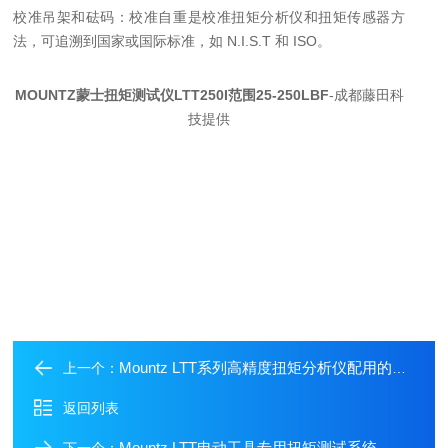
校准吊架和砝码
：校准自重是校准扭矩分析仪和扭矩传感器方
法，可追溯到国家或国际标准，如 N.I.S.T 和 ISO。
MOUNTZ蒙士扭矩测试仪LTT250I范围25-250LBF
-成都藤田科
技提供
Mountz LTT系列高精度扭矩分析仪配用的微型传感器BMX20z—多功能校准与验证
上一个：
返回列表
Mountz LTT电动工具专用扭矩测试系统——带RDA适配器的精准验证