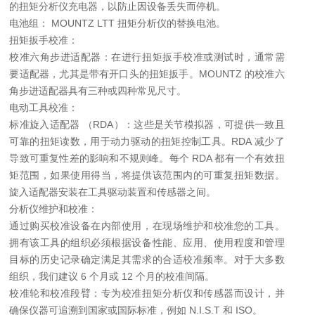
的扭矩分析仪充电器，以防止因设备丢失而停机。
电池组： MOUNTZ LTT 扭矩分析仪的替换电池。
扭矩扳手校准：
校准六角步进适配器：在进行扭矩扳手校准或测试时，通常需
要适配器，尤其是带有开口头的扭矩扳手。MOUNTZ 的校准六
角步进适配器具有三种或四种常见尺寸。
电动工具校准：
标准旋入适配器 （RDA）：这些是关节模拟器，可提供一致且
可靠的扭矩读数，用于动力驱动的扭矩控制工具。RDA 减少了
导致可重复性差的影响和不规则峰。每个 RDA 都有一个有效扭
矩范围，如果使用得当，将提供该范围内的可重复扭矩数据。
旋入适配器安装在工具驱动装置和传感器之间。
分析仪维护和校准：
通过购买校准设备在内部使用，在现场维护和校准您的工具。
拥有该工具的组织必须根据设备性能、应用、使用程度和管理
目标的历史记录确定满足其需求的合适校准频率。对于大多数
组织，我们建议 6 个月或 12 个月的校准间隔。
校准轮和校准段臂：专为校准扭矩分析仪和传感器而设计，并
确保仪器可追溯到国家或国际标准，例如 N.I.S.T 和 ISO。