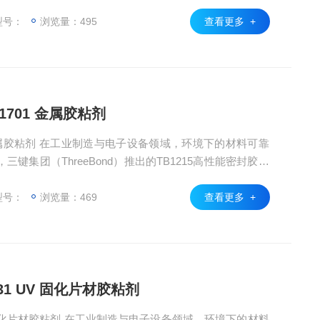
学腐蚀性能，成为电子元件封装与机械密封领域的焦点产
型密封解决方案”。
型号：
浏览量：495
查看更多 +
B1701 金属胶粘剂
键集团（ThreeBond）推出的TB1215高性能密封胶凭
学腐蚀性能，成为电子元件封装与机械密封领域的焦点产
型密封解决方案”。
型号：
浏览量：469
查看更多 +
631 UV 固化片材胶粘剂
1 UV 固化片材胶粘剂 在工业制造与电子设备领域，环境下的材料