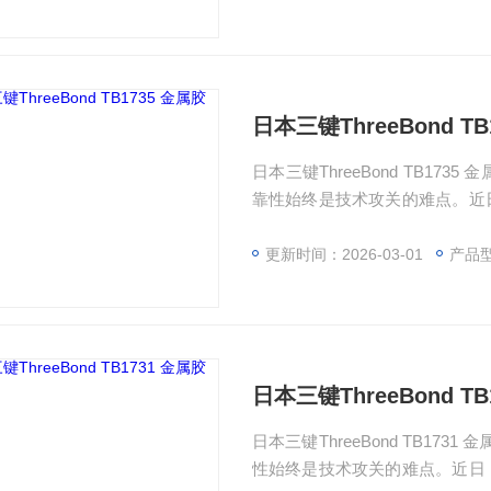
日本三键ThreeBond T
日本三键ThreeBond TB1735 金属胶粘剂$n在工业制造与电子设备领域，环境下的材料可
靠性始终是技术攻关的难点。近日，
凭借其的耐高低温、耐油及抗化
品，被多家头部企业评价为“全能
更新时间：2026-03-01
产品
日本三键ThreeBond T
日本三键ThreeBond TB1731 金属胶粘剂 在工业制造与电子设备领域，环境下的材料可靠
性始终是技术攻关的难点。近日，三