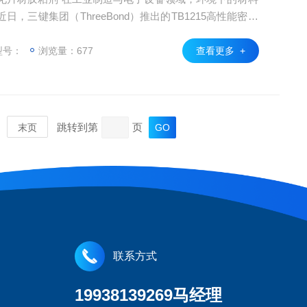
，三键集团（ThreeBond）推出的TB1215高性能密封
化学腐蚀性能，成为电子元件封装与机械密封领域的焦点
能型密封解决方案”。
型号：
浏览量：677
查看更多 +
跳转到第
页
末页
联系方式
19938139269马经理