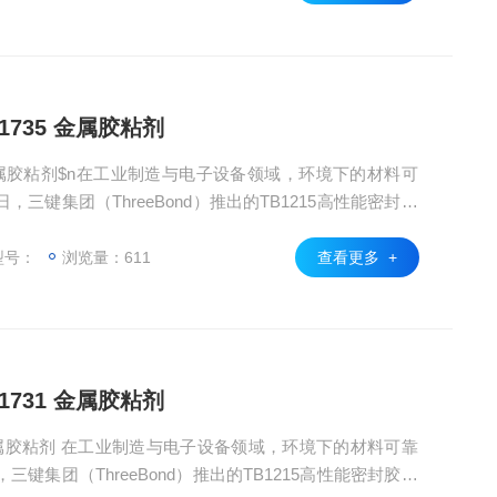
B1735 金属胶粘剂
三键集团（ThreeBond）推出的TB1215高性能密封胶
学腐蚀性能，成为电子元件封装与机械密封领域的焦点产
型密封解决方案”。
型号：
浏览量：611
查看更多 +
B1731 金属胶粘剂
键集团（ThreeBond）推出的TB1215高性能密封胶凭