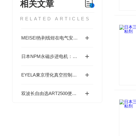
相关文章
RELATED ARTICLES
MEISEI热剥线钳在电气安装中的应用与技巧分析
日本NPM永磁步进电机：精准控制专家，突破空间限制-成都藤田科技提供
EYELA東京理化真空控制器联动旋转蒸发仪：全自动梯度减压与沸点追踪技术“
双波长自由选ART2500便携式激光拉曼光谱仪——高灵敏度·无损检测·