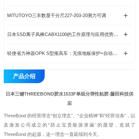
MITUTOYO三丰数显千分尺227-203-20测力可调
日本SSD离子风棒CABX1100的工作原理与应用优势介绍
轻便省力神器OPK S型推高车：无痕地板保护+自动止回阀，全能搬运助手
产品介绍
日本三键THREEBOND胶水1533F单组分弹性粘胶
-藤田科技供
应
ThreeBond 的经营理念“创立理念"、“企业精神"和“经营信条"，以
及激发公司成立的“防止宝贵能源泄漏"的愿望，造就了
ThreeBond 的起源，这一理念一直延续到今天。