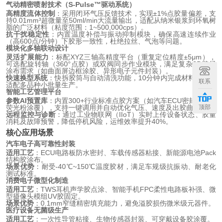
气动精密喷射技术（S-Pulse™驱动系统）
高精度流体控制
：采用闭环气压反馈技术，实现±1%点胶量偏差，支
持0.01mm³超微量至50ml/min大流量输出，适配从纳米银浆到环氧树
脂的广泛材料（粘度范围：1~500,000cps）。
抗干扰稳定性
：内置温度补偿与振动抑制模块，确保高速连续作业
（高600点/分钟）下胶形一致性，杜绝拉丝、气泡等问题。
模块化多轴联动设计
灵活扩展能力
：标配XYZ三轴高精度平台（重复定位精度±5μm），
可选配旋转轴（360°点胶）或双阀同步作业模块，满足复杂3D路径
涂布需求（如曲面屏边框涂胶、异形电子元件封装）。
快速换型系统
：快拆胶筒与自动清洗功能，10分钟内完成材料切换，
联系
适配多品种小批量生产。
智能工艺管理平台
参数AI预置库
：内置300+行业标准点胶方案（如汽车ECU密封、LED
荧光粉涂覆），支持一键调用并自动优化气压、速度及出胶曲线。
顶部
远程监控与诊断
：通过工业物联网（IIoT）实时上传设备状态、胶量
消耗及故障预警，降低停机风险，运维效率提升40%。
核心应用场景
汽车电子高可靠性封装
适用工艺
：ECU电路板防水密封、车载传感器粘接、新能源电池Pack
结构胶涂布。
场景优势
：耐受-40℃~150℃温度胶材，满足车规级抗振动、耐老化
测试标准。
消费电子微型化制造
适用工艺
：TWS耳机声学胶点涂、智能手机FPC柔性电路板补强、微
型摄像头模组UV胶固定。
场景优势
：0.1mm窄缝精密填充能力，避免溢胶损伤微米级元器件。
医疗设备无菌级生产
适用工艺
：一次性导管粘接、生物传感器封装、可穿戴设备胶涂覆。