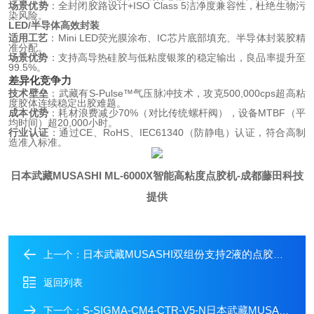
场景优势
：全封闭胶路设计+ISO Class 5洁净度兼容性，杜绝生物污
染风险。
LED/半导体高效封装
适用工艺
：Mini LED荧光膜涂布、IC芯片底部填充、半导体封装胶精
准分配。
场景优势
：支持高导热硅胶与低粘度银浆的稳定输出，良品率提升至
99.5%。
差异化竞争力
技术壁垒
：武藏有S-Pulse™气压脉冲技术，攻克500,000cps超高粘
度胶体连续稳定出胶难题。
成本优势
：耗材浪费减少70%（对比传统螺杆阀），设备MTBF（平
均时间）超20,000小时。
行业认证
：通过CE、RoHS、IEC61340（防静电）认证，符合高制
造准入标准。
日本武藏MUSASHI ML-6000X智能高粘度点胶机
-成都藤田科技
提供
日本武藏MUSASHI双组份支持2液的点胶机阀
上一个：
返回列表
S-SIGMA-CM4-CTR-V5-N日本武藏MUSASHI SuperΣCMIV气动点胶机
下一个：