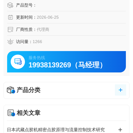
动脉冲稳定电路（已获得证书），(PAT.)的优秀的吐出性能。
产品型号：
■大幅度扩充装置搭载机能！・对应Industry4.0，输出各种错
更新时间：
2026-06-25
误信号。・简易的Log机能搭载。・简易的剩余量检知机能搭
载
厂商性质：
代理商
访问量：
1266
服务热线
19938139269（马经理）
产品分类
相关文章
日本武藏点胶机精密点胶原理与流量控制技术研究