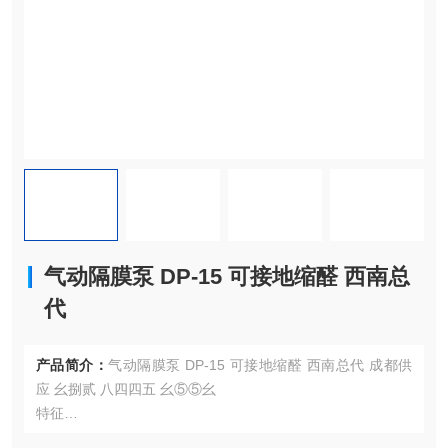
气动隔膜泵 DP-15 可接地缩醛 西南总
代
产品简介：
气动隔膜泵 DP-15 可接地缩醛 西南总代 成都供
应 幺捌贰 八四四五 幺⑤⑤幺
特征
■ 独立的左右先导阀