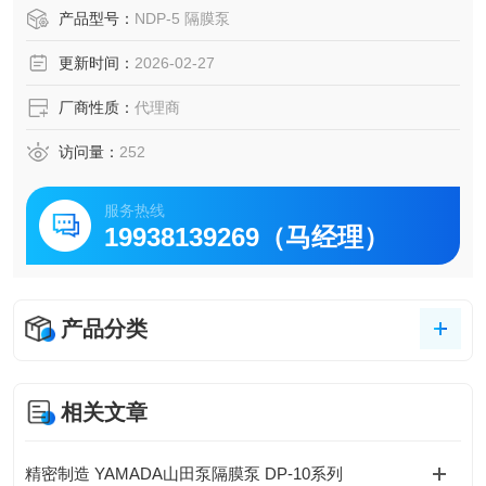
在行程限制处激活空气切换阀，并且无油。动态密封件作为
产品型号：
NDP-5 隔膜泵
独立的左和右类型被取消。
更新时间：
2026-02-27
它耐磨损，可确保泵长时间稳定运行。
*1 消音器内置在泵体内。提供 Rc 3/8 螺纹孔，用于连接将废
厂商性质：
代理商
气引至管道等的软管。
*2 树脂制泵体的最大供气压力取决于液体温度。
访问量：
252
*3 排水量仅为粗略估计值。吐出
服务热线
19938139269（马经理）
产品分类
相关文章
精密制造 YAMADA山田泵隔膜泵 DP-10系列