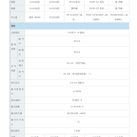
阀座
SUS316型
SUS316型
PP-GF系列
PVDF-CF 系列
聚 甲醛
阀塞
SUS316型
SUS316型
聚丙烯
PVDF-CF 系列
聚 甲醛
PP
SUS304
（嵌
PVDF-CF
SUS304
（插
POM
SUS304
（嵌
中心盘
编号 A5056
SUS316型
件）
入材料）
件材料）
规格
公称直径
1/4 英寸（8 毫米）
吸气
RC1/4
口
材料
连接
卸料
RC1/4
口
供应
Rc 1/4 （带空气阀）
端口
空气
连接
排气
Rc 3/8 （带内部消音器） *1
口
供气压力
0.2~0.7 兆帕*2
最大排放压
0.7 MPa
力
排水/循环
20 毫升 *3
最大流量
11 升/分钟 *4
最大耗气量
250 升/分钟（ANR）
最大尺寸实
－ *5
心
吸头提升
1 分钟