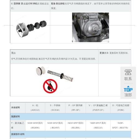
C 型弹簧 防止运行
时停机
实现稳定运
配备复位按钮
在
空气开关阀磨损的情况下，由于泵停止而导致的停机时间保持在
行。
限度。
无
油
更换
简单
更换泵时无需拆卸。
空气开关阀和在行程限制处激活空气开关阀的先导阀均设计为无油。不需要定期润滑。
联系
顶部
A：铝
S：不锈钢
P：GF 聚丙烯
V： CF 聚偏氟乙烯
D：可接地乙缩醛
本体材料
（ADC12）
（SCS14）
（PP-GF）
（
PVDF-CF
）
（POM）
隔膜材料
T：聚四氟乙
NDP-5FAT
系列
NDP-5FST
系列
NDP-5FPT
系列
NDP-5FVT
系列
NDP-
烯
（851496）
（851497）
（851306）
（852110）
5FDT
（853779）
接液部件材料