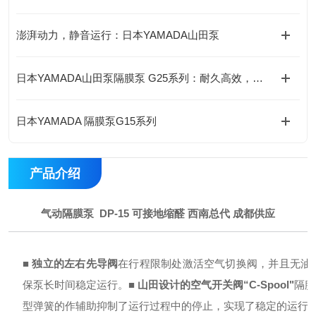
澎湃动力，静音运行：日本YAMADA山田泵
日本YAMADA山田泵隔膜泵 G25系列：耐久高效，持久稳定
日本YAMADA 隔膜泵G15系列
产品介绍
气动隔膜泵 DP-15 可接地缩醛 西南总代 成都供应
■ 独立的左右先导阀
在行程限制处激活空气切换阀，并且无油
保泵长时间稳定运行。
■ 山田设计的空气开关阀“C-Spool"
隔膜
型弹簧的作辅助抑制了运行过程中的停止，实现了稳定的运行