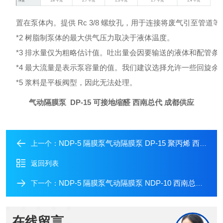
净重
1.6 千克
2.7 千克
1.3 千克
1.7 千克
1.4 千克
置在泵体内。提供 Rc 3/8 螺纹孔，用于连接将废气引至管道
*2 树脂制泵体的最大供气压力取决于液体温度。
*3 排水量仅为粗略估计值。吐出量会因要输送的液体和配管条
*4 最大流量是表示泵容量的值。我们建议选择允许一些回旋
*5 浆料是平板阀型，因此无法处理。
气动隔膜泵 DP-15 可接地缩醛 西南总代 成都供应
NDP-5 隔膜泵气动隔膜泵 DP-15 聚丙烯 西南总代
上一个：
返回列表
NDP-5 隔膜泵气动隔膜泵 NDP-10 西南总代 成都供应
下一个：
在线留言