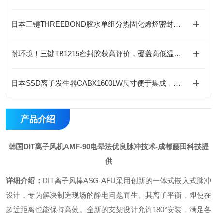
日本三键THREEBOND胶水单组分热固化烯烃密封胶接
耐环境！三键TB1215密封胶获高评价，覆盖高低温与耐油场景
日本SSD离子发生器CABX1600LW尺寸便于集成，灵活配置与汽车工业应用
产品介绍
韩国DIT离子风机AMF-90电晕法优良脉冲技术
-成都藤田科技提
供
详细介绍
：
DIT离子风棒ASG-AFU采用创新的一体式嵌入式脉冲
设计，专为解决制造现场的静电问题而生。其离子平衡，即使在
超近距离也能保持高效。全新的支架设计允许180°安装，满足各