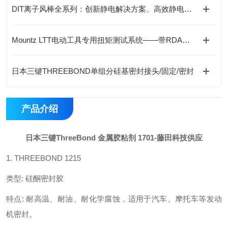
DIT离子风棒全系列：创新静电解决方案、高效静电消除新选择
Mountz LTT电动工具专用扭矩测试系统——带RDA适配器的精准验证
日本三键THREEBOND单组分硅基密封接头/固定/密封
产品介绍
日本三键ThreeBond 金属胶粘剂 1701
-藤田科技供应
1. THREEBOND 1215
类型
:
硅酮密封胶
特点
:
耐高温、耐油、耐化学腐蚀，适用于汽车、摩托车等发动
机密封。