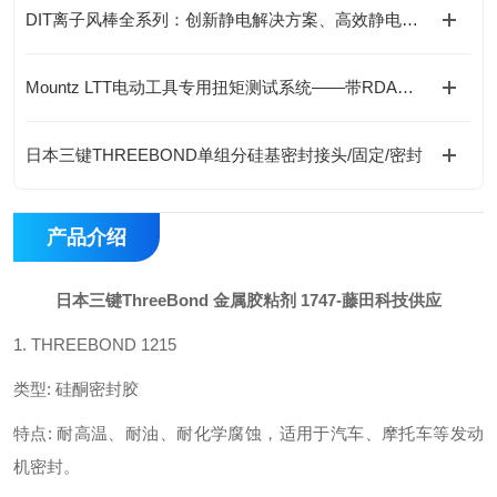
DIT离子风棒全系列：创新静电解决方案、高效静电消除新选择
Mountz LTT电动工具专用扭矩测试系统——带RDA适配器的精准验证
日本三键THREEBOND单组分硅基密封接头/固定/密封
产品介绍
日本三键ThreeBond 金属胶粘剂 1747
-藤田科技供应
1. THREEBOND 1215
类型
:
硅酮密封胶
特点
:
耐高温、耐油、耐化学腐蚀，适用于汽车、摩托车等发动
机密封。