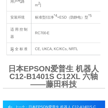
用户气路
2
m
]
*4
*5
安装环境
标准型/洁净
+ESD（防静电）型
适用控制
RC700-E
器
安全标准
CE, UKCA, KC/KCs, NRTL
*7
日本EPSON爱普生 机器人
C12-B1401S C12XL
六轴
——藤田科技
日本EPSON爱普生 机器人 C12-A1401S C12XL
上一个：