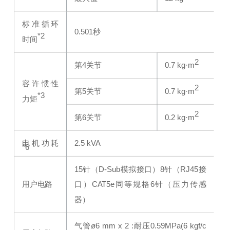
标准循环
0.501秒
*2
时间
2
第4关节
0.7 kg·m
容许惯性
2
第5关节
0.7 kg·m
*3
力矩
2
第6关节
0.2 kg·m
电机功耗
2.5 kVA
*6
15针（D-Sub模拟接口）
8针（RJ45接
用户电路
口）CAT5e同等规格
6针（压力传感
器）
气管ø6 mm x 2 :耐压0.59MPa(6 kgf/c