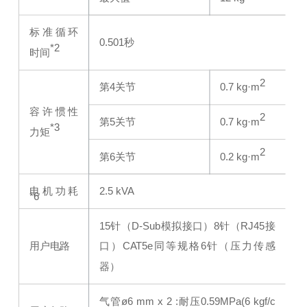
标准循环
0.501秒
*2
时间
2
第4关节
0.7 kg·m
容许惯性
2
第5关节
0.7 kg·m
*3
力矩
2
第6关节
0.2 kg·m
电机功耗
2.5 kVA
*6
15针（D-Sub模拟接口）
8针（RJ45接
用户电路
口）CAT5e同等规格
6针（压力传感
器）
气管ø6 mm x 2 :耐压0.59MPa(6 kgf/c