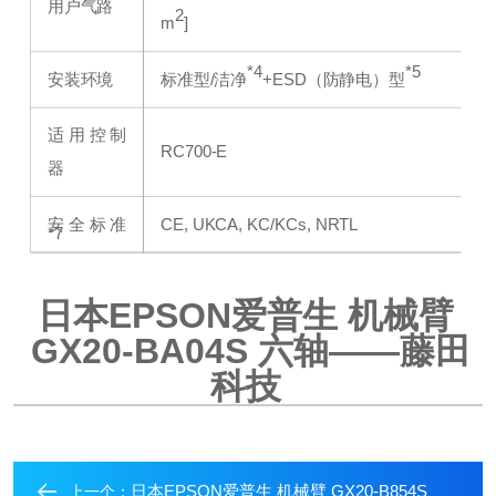
用户气路
2
m
]
*4
*5
安装环境
标准型/洁净
+ESD（防静电）型
适用控制
RC700-E
器
安全标准
CE, UKCA, KC/KCs, NRTL
*7
日本EPSON爱普生 机械臂
GX20-BA04S
六轴——藤田
科技
日本EPSON爱普生 机械臂 GX20-B854S
上一个：