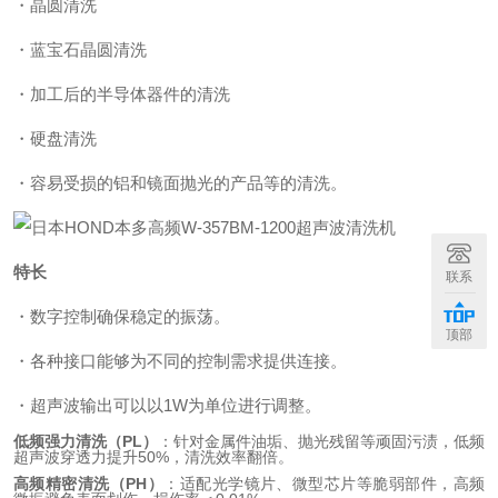
・晶圆清洗
・蓝宝石晶圆清洗
・加工后的半导体器件的清洗
・硬盘清洗
・容易受损的铝和镜面抛光的产品等的清洗。
特长
联系
・数字控制确保稳定的振荡。
顶部
・各种接口能够为不同的控制需求提供连接。
・超声波输出可以以1W为单位进行调整。
低频强力清洗（PL）
：针对金属件油垢、抛光残留等顽固污渍，低频
超声波穿透力提升50%，清洗效率翻倍。
高频精密清洗（PH）
：适配光学镜片、微型芯片等脆弱部件，高频