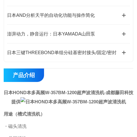
日本AND分析天平的自动化功能与操作简化
澎湃动力，静音运行：日本YAMADA山田泵
日本三键THREEBOND单组分硅基密封接头/固定/密封
产品介绍
日本HOND本多高频W-357BM-1200超声波清洗机
-成都藤田科技
提供
用途（槽式清洗机）
・磁头清洗