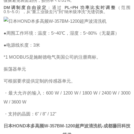
微振避免表面划伤，损伤率＜0.01%。
DM调制度自由设定
：通过
PL÷PH 功率比实时调整
（范围
0.5~5.0），从“重工业级去污"到“纳米级净洗"无缝切换。
●周围工作环境：温度：5~40℃，湿度：5~80%（无凝露）
●电源线长度：3米
*1 MODBUS是施耐德电气美国公司的注册商标。
振荡器单元
可根据要求提供定制的传感器单元。
・最大允许的输入：600 W / 1200 W / 1800 W / 2400 W / 3000
W / 3600 W
・支持的晶圆：6" / 8" / 12"
日本HOND本多高频W-357BM-1200超声波清洗机
-成都藤田科技