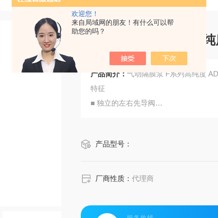
欢迎您！
来自局域网的朋友！有什么可以帮
助您的吗？
产品简介：
特征
■ 独立的左右先导阀
在行程限制处激活空气切换阀，并且无
它耐磨损，可确保泵长时间稳定运行。
产品型号：
*1 消音器内置在泵体内。提供 Rc 3
*2 树脂制泵体的最大供气压力取决于
*3 排水量仅为粗略估计值。吐出
厂商性质：
代理商