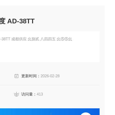
气动隔膜泵 F系列高纯度 AD-38TT
气动隔膜泵 F系列高纯度 AD-38TT 成都供应 幺捌贰 八四四五 幺⑤⑤幺
油。动态密封件作为独立的左和右类型被取消。
更新时间：
2026-02-28
/8 螺纹孔，用于连接将废气引至管道等的软管。
液体温度。
访问量：
413