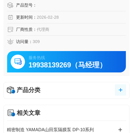
在行程限制处激活空气切换阀，并且无油。动态密封件作为
产品型号：
独立的左和右类型被取消。
更新时间：
2026-02-28
它耐磨损，可确保泵长时间稳定运行。
*1 消音器内置在泵体内。提供 Rc 3/8 螺纹孔，用于连接将废
厂商性质：
代理商
气引至管道等的软管。
*2 树脂制泵体的最大供气压力取决于液体温度。
访问量：
309
*3 排水量仅为粗略估计值。吐出
服务热线
19938139269（马经理）
产品分类
相关文章
精密制造 YAMADA山田泵隔膜泵 DP-10系列