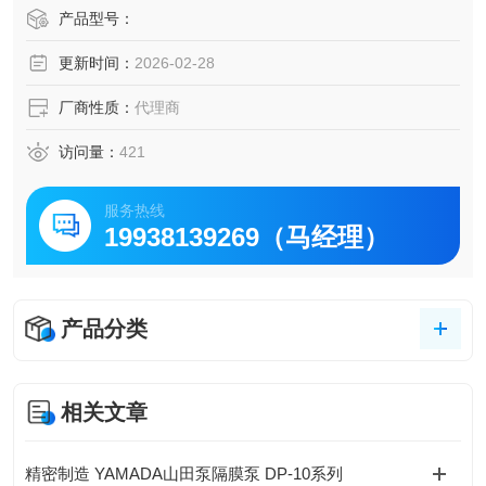
在行程限制处激活空气切换阀，并且无油。动态密封件作为
产品型号：
独立的左和右类型被取消。
更新时间：
2026-02-28
它耐磨损，可确保泵长时间稳定运行。
*1 消音器内置在泵体内。提供 Rc 3/8 螺纹孔，用于连接将废
厂商性质：
代理商
气引至管道等的软管。
*2 树脂制泵体的最大供气压力取决于液体温度。
访问量：
421
*3 排水量仅为粗略估计值。吐出
服务热线
19938139269（马经理）
产品分类
相关文章
精密制造 YAMADA山田泵隔膜泵 DP-10系列