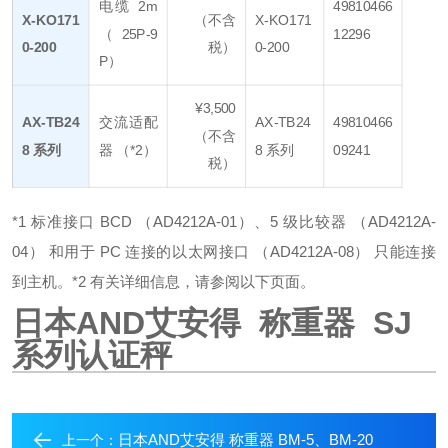
电缆 2m
49810466
X-KO171
（不含
X-KO171
（25P-9
12296
0-200
税）
0-200
P）
¥3,500
AX-TB24
交流适配
AX-TB24
49810466
（不含
8 系列
器 （*2）
8 系列
09241
税）
*1 标准接口 BCD （AD4212A-01）、5 级比较器 （AD4212A-
04） 和用于 PC 连接的以太网接口 （AD4212A-08） 只能连接
到主机。
*2 有关详细信息，请参阅以下页面。
日本AND艾安得 称重器
SJ
系列认证秤
日本AND艾安得 称重器 BM-5、BM-20
上一个：