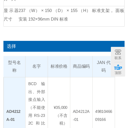
显示器
237 （W） × 150 （D） × 155 （H） 标准支架， 面板
尺寸
安装 192×96mm DIN 标准
选择
联系
型号名
JAN 代
名字
标准价格
商品编码
称
码
顶部
BCD 输
出、外部
接点输入
（不能使
¥35,000
AD4212
AD4212A
49810466
用 RS-23
（不含
A-01
-01
09166
2C 和比
税）