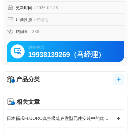
油墨、涂料和石油行业对称重系统的要求。
更新时间：
2026-02-28
・宽度为 80 mm 的紧凑型称重段 可以自由布局，不受空间
限制
厂商性质：
代理商
・包括校准砝码
・响应时间约为 1 秒（AD-42
访问量：
336
服务热线
19938139269（马经理）
产品分类
相关文章
日本福乐FLUORO真空吸笔在微型元件安装中的优势与应用