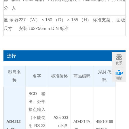
分
入
显示器
237 （W） × 150 （D） × 155 （H） 标准支架， 面板
尺寸
安装 192×96mm DIN 标准
选择
联系
型号名
JAN 代
名字
标准价格
商品编码
顶部
称
码
BCD 输
出、外部
接点输入
（不能使
¥35,000
AD4212
AD4212A
49810466
用 RS-23
（不含