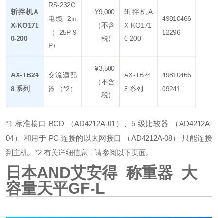
RS-232C
斩拌机A
¥9,000
斩拌机A
电缆 2m
49810466
X-KO171
（不含
X-KO171
（25P-9
12296
0-200
税）
0-200
P）
¥3,500
AX-TB24
交流适配
AX-TB24
49810466
（不含
8 系列
器 （*2）
8 系列
09241
税）
*1 标准接口 BCD （AD4212A-01）、5 级比较器 （AD4212A-
04） 和用于 PC 连接的以太网接口 （AD4212A-08） 只能连接
到主机。
*2 有关详细信息，请参阅以下页面。
日本AND艾安得 称重器 大
容量天平GF-L