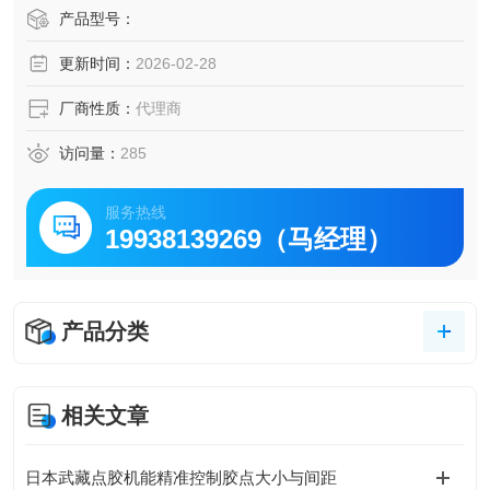
高、尺寸非常紧凑等特点，可满足制药、电子元件、光刻胶
产品型号：
油墨、涂料和石油行业对称重系统的要求。
更新时间：
2026-02-28
・宽度为 80 mm 的紧凑型称重段 可以自由布局，不受空间
限制
厂商性质：
代理商
・包括校准砝码
・响应时间约为 1 秒（AD-42
访问量：
285
服务热线
19938139269（马经理）
产品分类
相关文章
日本武藏点胶机能精准控制胶点大小与间距