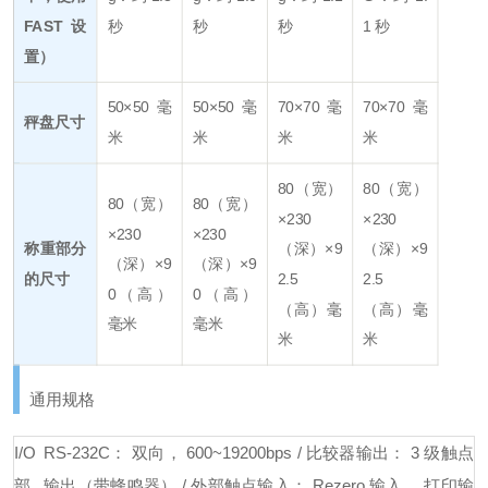
FAST 设
秒
秒
秒
1 秒
置）
50×50 毫
50×50 毫
70×70 毫
70×70 毫
秤盘尺寸
米
米
米
米
80（宽）
80（宽）
80（宽）
80（宽）
×230
×230
×230
×230
称重部分
（深）×9
（深）×9
（深）×9
（深）×9
的尺寸
2.5
2.5
0（高）
0（高）
（高）毫
（高）毫
毫米
毫米
米
米
通用规格
I/O
RS-232C： 双向， 600~19200bps / 比较器输出： 3 级触点
部
输出（带蜂鸣器） / 外部触点输入： Rezero 输入， 打印输