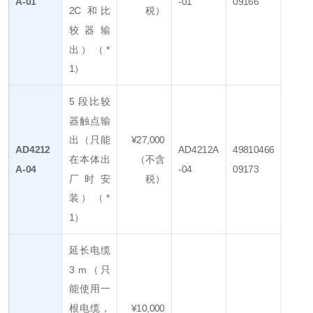
A-01
-01
09166
2C 和比
税）
较器输
出）（*
1）
5 段比较
器触点输
出（只能
¥27,000
AD4212
AD4212A
49810466
在本体出
（不含
A-04
-04
09173
厂时安
税）
装）（*
1）
延长电缆
3 m（只
能使用一
根电缆，
¥10,000