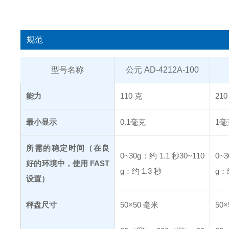
规范
型号名称
公元 AD-4212A-100
能力
110 克
210
最小显示
0.1毫克
1毫
所需的稳定时间（在良
0~30g：约 1.1 秒
30~110
0~3
好的环境中，使用 FAST
g：约 1.3 秒
g：
设置）
秤盘尺寸
50×50 毫米
50