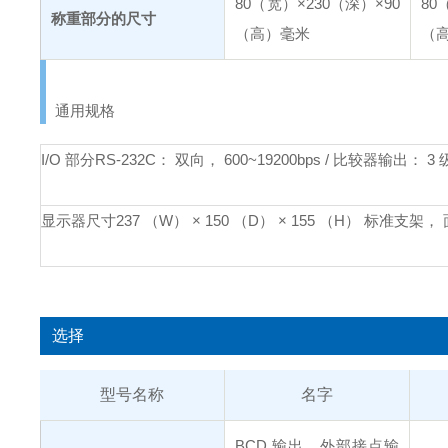
80（宽）×230（深）×90
80
称重部分的尺寸
（高）毫米
（
通用规格
I/O 部分
RS-232C： 双向， 600~19200bps / 比较器输
显示器尺寸
237 （W） × 150 （D） × 155 （H） 标准支架，
选择
型号名称
名字
BCD 输出、外部接点输