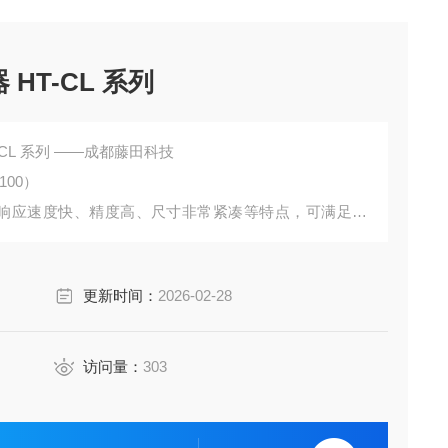
日本AND艾安得 称重器 HT-CL 系列
D艾安得 称重器 HT-CL 系列 ——成都藤田科技
100）
器具有响应速度快、精度高、尺寸非常紧凑等特点，可满足制
油行业对称重系统的要求。
以自由布局，不受空间限制
更新时间：
2026-02-28
访问量：
303