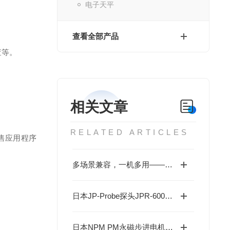
电子天平
查看全部产品
查等。
相关文章
RELATED ARTICLES
售应用程序
多场景兼容，一机多用——武藏点胶机支持UV胶/硅胶/AB胶等全材料涂布
日本JP-Probe探头JPR-600C智能变频探伤仪10V~600V自适应，一机300种波形！
日本NPM PM永磁步进电机：精密驱动的工业心脏-成都藤田提供