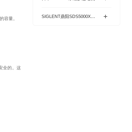
SIGLENT鼎阳SDS5000X系列示波器16通道分析
的容量。
安全的。
这