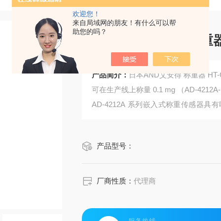
欢迎您！
来自局域网的朋友！有什么可以帮
助您的吗？
产品简介：
日本AN
可在生产线上称量 0.1 mg （AD-4212A-
AD-4212A 系列嵌入式称重传感
药、电子元件、光刻胶油墨、涂料和石
・宽度为 80 mm 的紧凑型称重段 可
产品型号：
・包括校准砝码
・响应时间约为 1 秒（AD-42
厂商性质：
代理商