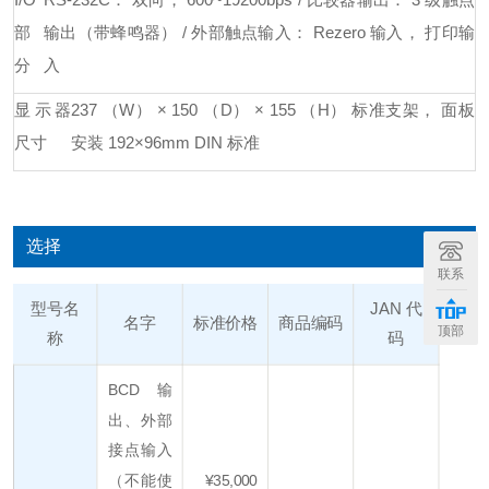
部
输出（带蜂鸣器） / 外部触点输入： Rezero 输入， 打印输
分
入
显示器
237 （W） × 150 （D） × 155 （H） 标准支架， 面板
尺寸
安装 192×96mm DIN 标准
选择
联系
型号名
JAN 代
名字
标准价格
商品编码
顶部
称
码
BCD 输
出、外部
接点输入
（不能使
¥35,000