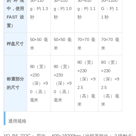
的环境
30~110
30~210
30
~610
30~1100
中，使用
g：约 1.3
g：约 1.0
g：约 1.1
G：约 1.
FAST 设
秒
秒
秒
1 秒
置）
50×50 毫
50×50 毫
70×70 毫
70×70 毫
秤盘尺寸
米
米
米
米
80（宽）
80（宽）
80（宽）
80（宽）
×230
×230
×230
×230
称重部分
（深）×9
（深）×9
（深）×9
（深）×9
的尺寸
2.5
2.5
0（高）
0（高）
（高）毫
（高）毫
毫米
毫米
米
米
通用规格
I/O
RS-232C： 双向， 600~19200bps / 比较器输出： 3 级触点