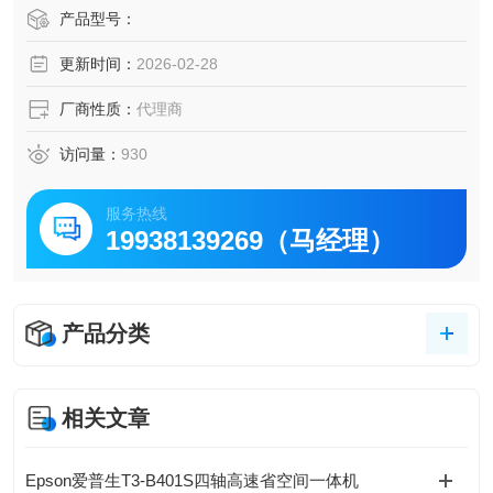
高、尺寸非常紧凑等特点，可满足制药、电子元件、光刻胶
产品型号：
油墨、涂料和石油行业对称重系统的要求。
更新时间：
2026-02-28
・宽度为 80 mm 的紧凑型称重段 可以自由布局，不受空间
限制
厂商性质：
代理商
・包括校准砝码
・响应时间约为 1 秒（AD-42
访问量：
930
服务热线
19938139269（马经理）
产品分类
相关文章
Epson爱普生T3-B401S四轴高速省空间一体机