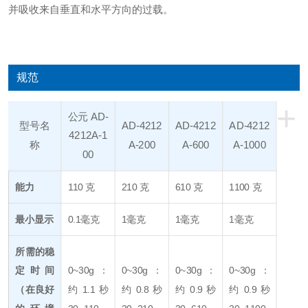
并吸收来自垂直和水平方向的过载。
规范
+
公元 AD-
型号名
AD-4212
AD-4212
AD-4212
4212A-1
称
A-200
A-600
A-1000
00
能力
110 克
210 克
610 克
1100 克
最小显示
0.1毫克
1毫克
1毫克
1毫克
所需的稳
定时间
0~30g：
0~30g：
0~30g：
0~30g：
（在良好
约 1.1 秒
约 0.8 秒
约 0.9 秒
约 0.9 秒