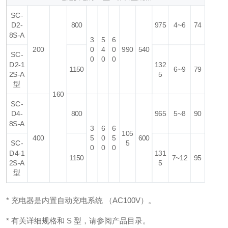
SC-
D2-
800
975
4~6
74
8S-A
3
5
6
200
0
4
0
990
540
SC-
0
0
0
D2-1
132
1150
6~9
79
2S-A
5
型
160
SC-
D4-
800
965
5~8
90
8S-A
3
6
6
105
400
5
0
5
600
SC-
5
0
0
0
D4-1
131
1150
7~12
95
2S-A
5
型
* 充电器是内置自动充电系统 （AC100V）。
* 有关详细规格和 S 型，请参阅产品目录。