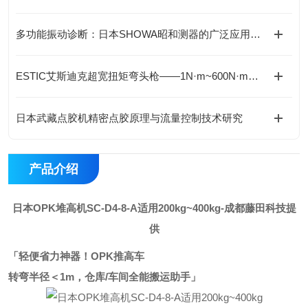
多功能振动诊断：日本SHOWA昭和测器的广泛应用与高兼容性
ESTIC艾斯迪克超宽扭矩弯头枪——1N·m~600N·m全能覆盖
日本武藏点胶机精密点胶原理与流量控制技术研究
产品介绍
日本OPK堆高机SC-D4-8-A适用200kg~400kg
-成都藤田科技提
供
「轻便省力神器！OPK推高车
转弯半径＜1m，仓库/车间全能搬运助手」