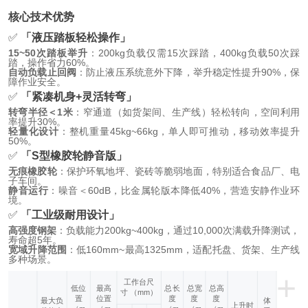
核心技术优势
✅
「液压踏板轻松操作」
15~50次踏板举升
：200kg负载仅需15次踩踏，400kg负载50次踩
踏，操作省力60%。
自动负载止回阀
：防止液压系统意外下降，举升稳定性提升90%，保
障作业安全。
✅
「紧凑机身+灵活转弯」
转弯半径＜1米
：窄通道（如货架间、生产线）轻松转向，空间利用
率提升30%。
轻量化设计
：整机重量45kg~66kg，单人即可推动，移动效率提升
50%。
✅
「S型橡胶轮静音版」
无痕橡胶轮
：保护环氧地坪、瓷砖等脆弱地面，特别适合食品厂、电
子车间。
静音运行
：噪音＜60dB，比金属轮版本降低40%，营造安静作业环
境。
✅
「工业级耐用设计」
高强度钢架
：负载能力200kg~400kg，通过10,000次满载升降测试，
寿命超5年。
宽域升降范围
：低160mm~最高1325mm，适配托盘、货架、生产线
多种场景。
+
工作台尺
低位
最高
总长
总宽
总高
寸 （mm）
置
位置
度
度
度
最大负
体
上升
时