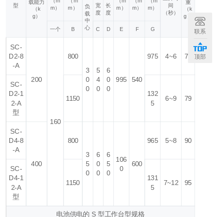
（m
（m
（m
（m
（m
载
能力
重
型
宽
长
间
负
m）
m）
m）
m）
m）
（k
（k
度
度
（秒）
载
g）
g）
中
心
一个
B
C
D
E
F
G
联系
SC-
D2-8
800
975
4~6
74
顶部
-A
3
5
6
200
0
4
0
995
540
SC-
0
0
0
D2-1
132
1150
6~9
79
2-A
5
型
160
SC-
D4-8
800
965
5~8
90
-A
3
6
6
106
400
5
0
5
600
SC-
0
0
0
0
D4-1
131
1150
7~12
95
2-A
5
型
电池供电的 S 型工作台型规格