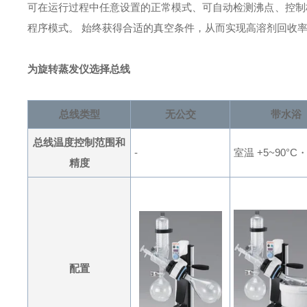
可在运行过程中任意设置的正常模式、可自动检测沸点、控制梯
程序模式。 始终获得合适的真空条件，从而实现高溶剂回收
为旋转蒸发仪选择总线
总线类型
无公交
带水浴
总线温度控制
范围和
-
室温 +5~90°C
・
精度
配置