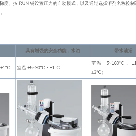
度、按 RUN 键设置压力的自动模式，以及通过选择溶剂名称控制
率。
具有增强的安全功能，
水浴
带水油浴
室温 +5~180°C
， ±1
±1°C
室温 +5~90°C
・±1°C
±3°C）