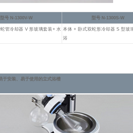
型号 N-1300V-W
型号 N-1300S-W
双蛇管冷却器 V 形玻璃套装
+ 水
本体 + 卧式双蛇形冷却器 S 型玻
浴
易于安装、易于使用的
立式浴槽