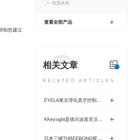
恒温水箱
查看全部产品
，帮助您建立
相关文章
RELATED ARTICLES
EYELA東京理化真空控制器联动旋转蒸发仪：全自动梯度减压与沸点追踪技术“
KKeysight是德示波器灵活升级打造未来实验室
日本三键THREEBOND胶水单组分热固化烯烃密封胶接