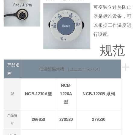
可变独立过热防止
器是标准设备，可
以根据工作温度进
行设置。
规范
+
产品名
低温恒温水槽 （ユニエースバス）
称
NCB-
NCB-1210A型
1220A
NCB-1220B 系列
型
型
产品编
266650
279520
279530
号