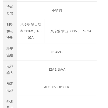
冷却
不锈的
盘管
制冷
风冷型 输出功
和制
率 300W， R5
风冷型 输出 300W， R452A
冷剂
07A
环境
5~35°C
温度
电源
12A 1.2kVA
输入
额定
AC100V 50/60Hz
电源
外形
尺寸