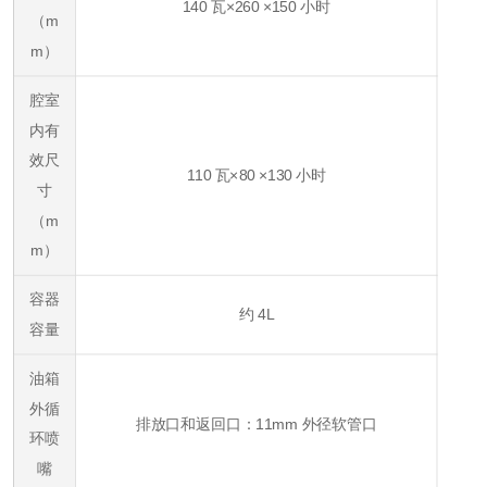
140 瓦×260 ×150 小时
（m
m）
腔室
内有
效尺
110 瓦×80 ×130 小时
寸
（m
m）
容器
约 4L
容量
油箱
外循
排放口和返回口：11mm 外径软管口
环喷
嘴