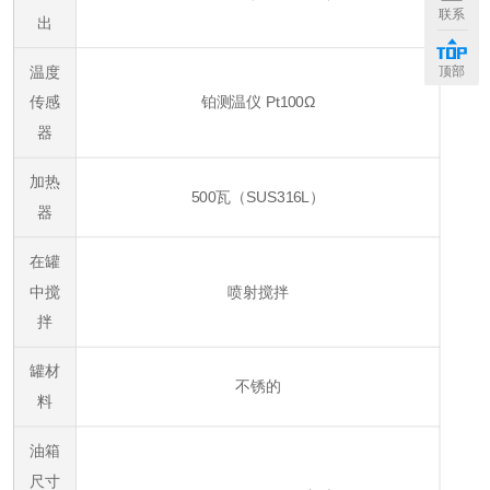
联系
出
顶部
温度
传感
铂测温仪 Pt100Ω
器
加热
500瓦（SUS316L）
器
在罐
中搅
喷射搅拌
拌
罐材
不锈的
料
油箱
尺寸