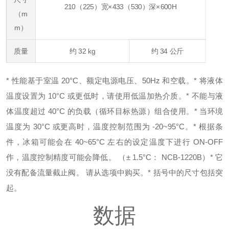
210（225）宽×433（530）深×600H
（m
m）
质量
约 32 kg
约 34 公斤
* 性能基于室温 20°C、额定电源电压、50Hz 和空载。
* 将液体
温度设置为 10°C 或更低时，请使用
低温加热介质
。
* 不能与液
体温度超过 40°C 的负载（循环目标热源）组合使用。
* 当环境
温度为 30°C 或更高时，温度控制范围为 -20~95°C。
* 根据条
件，冰箱可能会在 40~65°C 左右的设定温度下进行 ON-OFF
作，温度控制精度可能会降低。 （± 1.5°C： NCB-1220B）
* 它
没有配备流量截止阀。 请从选项中购买。
* 括号中的尺寸包括突
起。
数据