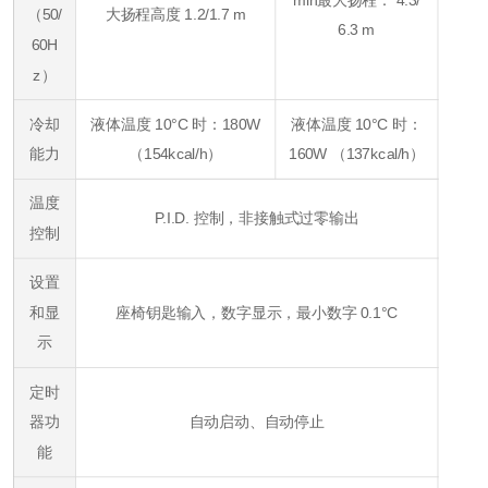
（50/
大
扬程高度 1.2/1.7 m
6.3 m
60H
z）
冷却
液体温度 10°C 时：180W
液体温度 10°C 时：
能力
（154kcal/h）
160W （137kcal/h）
温度
P.I.D. 控制，非接触式过零输出
控制
设置
和显
座椅钥匙输入，数字显示，最小数字 0.1°C
示
定时
器功
自动启动、自动停止
能