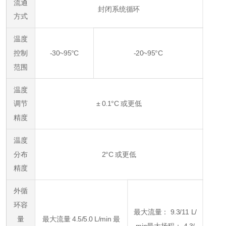
流通
封闭系统循环
方式
温度
控制
-30~95°C
-20~95°C
范围
温度
调节
± 0.1°C 或更低
精度
温度
分布
2°C 或更低
精度
外循
环容
最大流量： 9.3/11 L/
量
最大流量 4.5/5.0 L/min 最
min
最大扬程： 4.3/