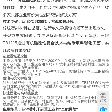
TB1215高性能密封胶
凭借其的耐高低温、耐油及抗化学腐
蚀性能，成为电子元件封装与机械密封领域的焦点产品，被
多家头部企业评价为“全能型密封解决方案"。
技术突破：从-50℃到200℃，挑战极限环境
传统密封材料在温度、油污或化学腐蚀场景下易出现老化、
开裂或失效问题，导致设备寿命缩短甚至安全隐患。三键
TB1215通过
有机硅改性复合技术
与
纳米填料强化工艺
，实
现多项性能突破：
超宽温域适应性
：
工作温度范围覆盖**-50℃至200℃**，在极寒（如新能源汽车电池
组）或高温（如工业设备引擎舱）环境中保持弹性与密封性，避免热
胀冷缩导致的界面剥离。
通过第三方测试，TB1215在-40℃低温下仍能维持90%以上的粘接
力，远高于行业平均水平。
耐油与抗化学腐蚀
：
针对机械密封中常见的润滑油、燃油及酸碱环境，TB1215通过分子
结构优化形成“防护屏障"，经测试可在120℃机油中浸泡1000小时后
无溶胀、无性能衰减。
快速固化与高粘接强度
：
单组分设计简化操作流程，室温下24小时或80℃加热1小时即可固
化，适用于自动化产线；对金属、塑料、陶瓷等异种材料粘接强度达
联系
5MPa以上，满足重载机械密封需求。
应用场景：从消费电子到重工业的“全能覆盖"