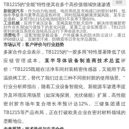
顶部
TB1215的“全能"特性使其在多个高价值领域快速渗透：
新能源汽车
：
作为动力电池组、电控系统及充电接口的密封材料，抵
御冬季极寒与夏季高温湿热环境，同时阻隔电解液泄漏风险。某车企
反馈称，采用TB1215后电池组密封不良率下降60%。
工业机械
：
应用于液压设备、泵阀及航空航天部件，解决传统橡胶密
封件在长期油污侵蚀下的老化问题。某重工企业实测显示，TB1215
密封的液压系统在连续高压运行下寿命延长2倍。
消费电子
：
适配智能穿戴设备、户外摄像头的防水防尘设计，通过
IP68级认证，且耐受汗液、防晒霜等日常化学品腐蚀。
市场认可：客户评价与行业趋势
多家合作企业表示，TB1215的“一胶多用"特性显著降低了供
应链管理成本。
某半导体设备制造商技术总监
评
价：“TB1215既能在洁净车间封装精密传感器，又能用于高
温烘烤工艺，替代了我们过去三种不同密封胶的使用场景。"
行业分析师指出，随着工业设备智能化、新能源车渗透率提
升及环境应用场景（如深海探测、光伏储能）扩展，高性能
密封胶市场年复合增长率预计达12%。三键集团通过
TB1215等产品布局，正在打破欧美企业在密封材料领域的
垄断地位。
未来展望：技术迭代与生态合作