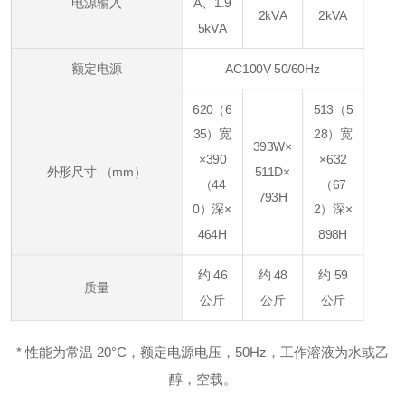
电源输入
A、1.9
2kVA
2kVA
5kVA
额定电源
AC100V 50/60Hz
620（6
513（5
35）宽
28）宽
393W×
×390
×632
外形尺寸 （mm）
511D×
（44
（67
793H
0）深×
2）深×
464H
898H
约 46
约 48
约 59
质量
公斤
公斤
公斤
* 性能为常温 20°C，额定电源电压，50Hz，工作溶液为水或乙
醇，空载。