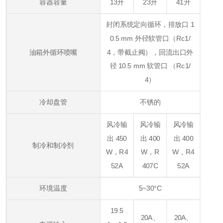
容器容量
13升
23升
41升
封闭系统定向循环，排放口 1
0.5 mm 外径软管口（Rc1/
油箱外循环喷嘴
4，带截止阀），回流出口外
径 10.5 mm 软管口 （Rc1/
4）
冷却盘管
不锈的
风冷输
风冷输
风冷输
出 450
出 400
出 400
制冷和制冷剂
W，R4
W，R
W，R4
52A
407C
52A
环境温度
5~30°C
19.5
20A、
20A、