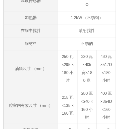
温度传感器
Ω
加热器
1.2kW （不锈钢）
在罐中搅拌
喷射搅拌
罐材料
不锈的
250 瓦
320 瓦
430 瓦
×295 ×
×405
×517D
油箱尺寸 （mm）
180 小
宽×18
×180
时
0 宽
小时
280 瓦
400 瓦
215 瓦
×240 ×
×354D
腔室内有效尺寸 （mm）
×135 ×
160 小
×160
160 瓦
时
小时