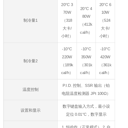
20°C 3
20°C 6
20°C 4
70W
10W
80W
制冷量1
（318
（524
（412k
大卡/
大卡/
cal/h）
小时）
小时）
-10°C
-10°C
-10°C
220W
350W
420W
制冷量2
（189k
（301k
（361k
cal/h）
cal/h）
cal/h）
P.I.D. 控制、SSR 输出（铂
温度控制
电阻温度检测器 JPt 100Ω）
数字键盘输入方式，最小设
设置和显示
定位 0.01°C，数字显示
1. 恒价作（正常模式） 2. 自