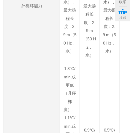
水），
水），
联系
外循环能力
最大扬
最大扬
最大扬
程长
顶部
程长
程长
度：2.
度：2.
度：2.
9 m
9 m（5
9 m（5
（50 H
0 Hz，
0 Hz，
z，
水）
水）
水）
1.3°C/
min 或
更低
（升序
梯
度）、
1.1°C/
min 或
0.9°C/
0.5°C/