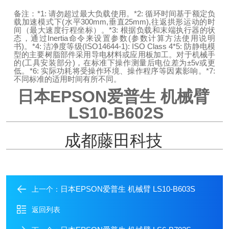
备注：
*1: 请勿超过最大负载使用。
*2: 循环时间基于额定负
载加速模式下(水平300mm,垂直25mm),往返拱形运动的时
间（最大速度行程坐标）。
*3: 根据负载和末端执行器的状
态，通过Inertia命令来设置参数(参数计算方法使用说明
书)。
*4: 洁净度等级(ISO14644-1): ISO Class 4
*5: 防静电模
型的主要树脂部件采用导电材料或应用板加工。对于机械手
的(工具安装部分)，在标准下操作测量后电位差为±5v或更
低。
*6: 实际功耗将受操作环境、操作程序等因素影响。
*7:
不同标准的适用时间有所不同。
日本EPSON爱普生 机械臂
LS10-B602S
成都藤田科技
日本EPSON爱普生 机械臂 LS10-B603S
上一个：
返回列表