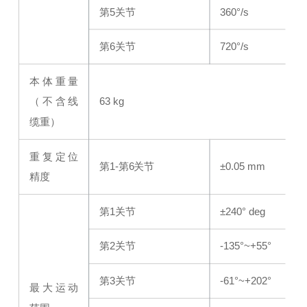
第5关节
360°/s
第6关节
720°/s
本体重量
（不含线
63 kg
缆重）
重复定位
第1-第6关节
±0.05 mm
精度
第1关节
±240° deg
第2关节
-135°~+55°
第3关节
-61°~+202°
最大运动