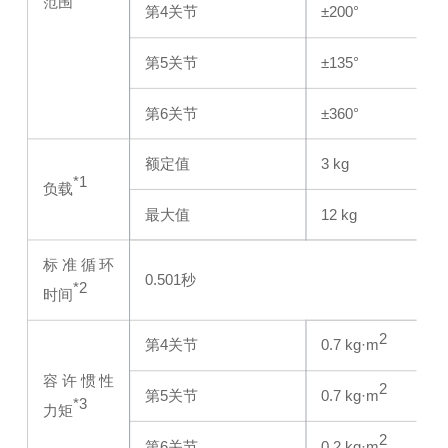
范围
第4关节
±200°
第5关节
±135°
第6关节
±360°
额定值
3 kg
*1
负载
最大值
12 kg
标准循环
0.501秒
*2
时间
2
第4关节
0.7 kg·m
容许惯性
2
第5关节
0.7 kg·m
*3
力矩
2
第6关节
0.2 kg·m