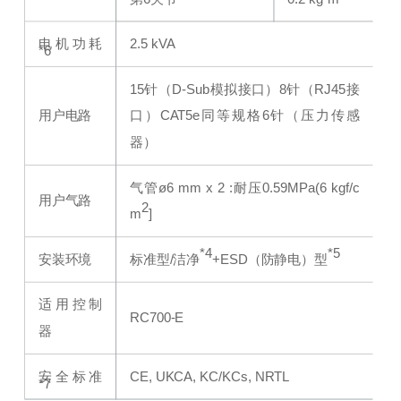
电机功耗
2.5 kVA
*6
15针（D-Sub模拟接口）
8针（RJ45接
用户电路
口）CAT5e同等规格
6针（压力传感
器）
气管ø6 mm x 2 :耐压0.59MPa(6 kgf/c
用户气路
2
m
]
*4
*5
安装环境
标准型/洁净
+ESD（防静电）型
适用控制
RC700-E
器
安全标准
CE, UKCA, KC/KCs, NRTL
*7