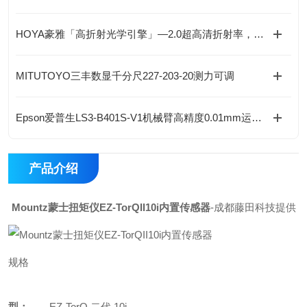
HOYA豪雅「高折射光学引擎」—2.0超高清折射率，重新定义成像极限！
MITUTOYO三丰数显千分尺227-203-20测力可调
Epson爱普生LS3-B401S-V1机械臂高精度0.01mm运行稳定
产品介绍
Mountz蒙士扭矩仪EZ-TorQII10i内置传感器
-成都藤田科技提供
规格