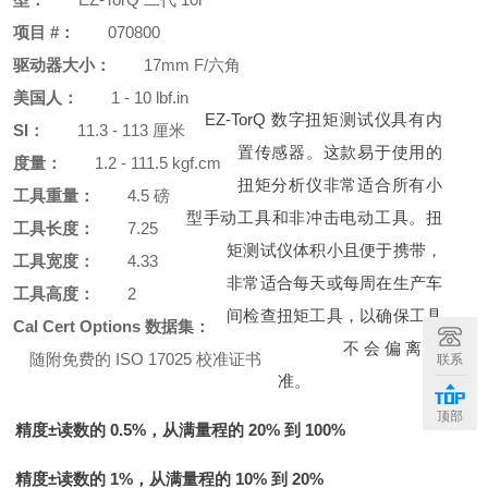
型：
EZ-TorQ 二代 10i
项目 #：
070800
驱动器大小：
17mm F/六角
美国人：
1 - 10 lbf.in
EZ-TorQ 数字扭矩测试仪具有内
SI：
11.3 - 113 厘米
置传感器。这款易于使用的
度量：
1.2 - 111.5 kgf.cm
扭矩分析仪非常适合所有小
工具重量：
4.5 磅
型手动工具和非冲击电动工具。扭
工具长度：
7.25
矩测试仪体积小且便于携带，
工具宽度：
4.33
非常适合每天或每周在生产车
工具高度：
2
间检查扭矩工具，以确保工具
Cal Cert Options 数据集：
不会偏离校
随附免费的 ISO 17025 校准证书
联系
准。
顶部
精度±读数的 0.5%，从满量程的 20% 到 100%
精度±读数的 1%，从满量程的 10% 到 20%