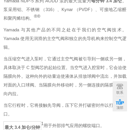
Yamada NDP-5 系列 AODD 泵的最大流量为
每分钟 3.4 加仑
。
泵采用铝、不锈钢 （316）、Kynar （PVDF）、可接地乙缩醛
®
®
和聚丙烯结构。
Yamada 与其他产品的不同之处在于我们的空气阀技术。
Yamada 使用无润滑的主空气阀和独立的先导机构来控制空气逻
辑。
当压缩空气进入泵时，它通过主空气阀被引导到一侧或另一侧，
具体取决于 C 型阀芯的起始位置。当空气进入腔室时，它会迫使
隔膜向外。这种向外的动量迫使液体从排放球阀中流出，并加载
对面的入口球阀。当隔膜向外移动时，另一侧连接的隔膜将隔膜
联系
向内拉。
当它行程时，它将接触先导阀，压下它并打破密封件以打开排气
顶部
口。
+
1
用于外部排气应用的螺纹端口。
最大 3.4 加仑/分钟