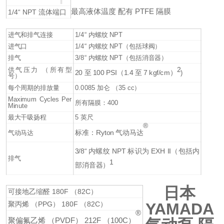
最高液体温度 配有 PTFE 隔膜
1/4“ NPT 流体端口
进气和排气连接
1/4“ 内螺纹 NPT
进气口
1/4“ 内螺纹 NPT（包括球阀）
排气
3/8“ 内螺纹 NPT（包括消音器）
2
供气压力 （所有型
20 至 100 PSI（1.4 至 7 kgf/cm）
)
号）
每个周期的排放量
0.0085 加仑 （35 cc）
Maximum Cycles Per
所有隔膜：400
Minute
最大干吸扬程
5 英尺
®
标准：Ryton 气动马达
气动马达
3/8“ 内螺纹 NPT 标识为 EXH II（包括内
排气
1
部消音器）
日本
可接地乙缩醛 180F （82C）
聚丙烯 （PPG） 180F （82C）
YAMADA
®
聚偏氟乙烯 （PVDF） 212F （100C）