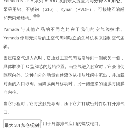
Yamada NDP-5 系列 AODD 泵的最大流量为
每分钟 3.4 加仑
。
泵采用铝、不锈钢 （316）、Kynar （PVDF）、可接地乙缩醛
®
®
和聚丙烯结构。
Yamada 与其他产品的不同之处在于我们的空气阀技术。
Yamada 使用无润滑的主空气阀和独立的先导机构来控制空气逻
辑。
当压缩空气进入泵时，它通过主空气阀被引导到一侧或另一侧，
具体取决于 C 型阀芯的起始位置。当空气进入腔室时，它会迫使
隔膜向外。这种向外的动量迫使液体从排放球阀中流出，并加载
对面的入口球阀。当隔膜向外移动时，另一侧连接的隔膜将隔膜
向内拉。
当它行程时，它将接触先导阀，压下它并打破密封件以打开排气
口。
+
1
用于外部排气应用的螺纹端口。
最大 3.4 加仑/分钟