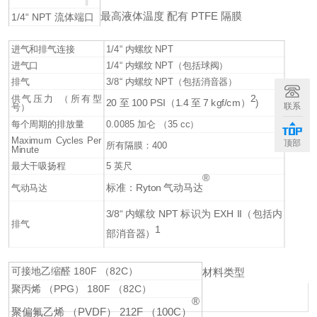
最高液体温度 配有 PTFE 隔膜
1/4“ NPT 流体端口
进气和排气连接
1/4“ 内螺纹 NPT
进气口
1/4“ 内螺纹 NPT（包括球阀）
排气
3/8“ 内螺纹 NPT（包括消音器）
2
供气压力 （所有型
20 至 100 PSI（1.4 至 7 kgf/cm）
)
联系
号）
每个周期的排放量
0.0085 加仑 （35 cc）
Maximum Cycles Per
顶部
所有隔膜：400
Minute
最大干吸扬程
5 英尺
®
标准：Ryton 气动马达
气动马达
3/8“ 内螺纹 NPT 标识为 EXH II（包括内
排气
1
部消音器）
可接地乙缩醛 180F （82C）
材料类型
聚丙烯 （PPG） 180F （82C）
®
聚偏氟乙烯 （PVDF） 212F （100C）