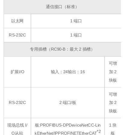
通信接口（标准）
以太网
1 端口
RS-232C
1 端口
专用插槽（RC90-B：最大 2 插槽）
可增
扩展I/O
输入：24
输出：16
加 2
块板
可增
RS-232C
2 端口/板
加 2
块板
现场总线 I/
板:
PROFIBUS-DP
DeviceNet
CC-Lin
1 块
*2
O
从站
k
EtherNet/IP
PROFINET
EtherCAT
板