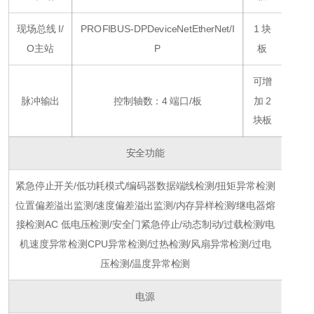
现场总线 I/
PROFIBUS-DP
DeviceNet
EtherNet/I
1 块
O
主站
P
板
可增
脉冲输出
控制轴数：4 端口/板
加 2
块板
安全功能
紧急停止开关/低功耗模式/编码器数据端线检测/扭矩异常检测
位置偏差溢出监测/速度偏差溢出监测/内存异样检测/继电器熔
接检测
AC 低电压检测/安全门紧急停止/动态制动/过载检测/电
机速度异常检测
CPU异常检测/过热检测/风扇异常检测/过电
压检测/温度异常检测
电源