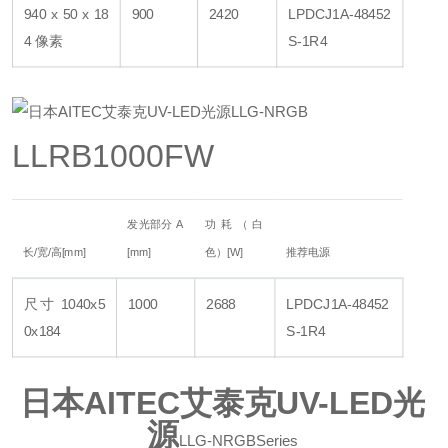
940 x 50 x 18
900
2420
LPDCJ1A-48452
4 像素
S-1R4
LLRB1000FW
发光部分 A
功耗（白
长/宽/高[mm]
[mm]
色）[W]
推荐电源
尺寸 1040x5
1000
2688
LPDCJ1A-48452
0x184
S-1R4
日本AITEC艾泰克UV-LED光
源
LLG-NRGB
Series