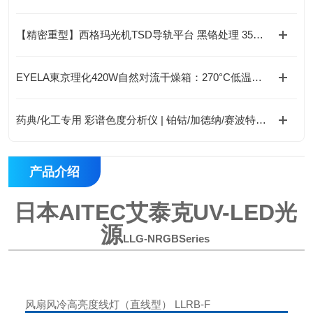
【精密重型】西格玛光机TSD导轨平台 黑铬处理 35N·m扭矩 淬火钢导轨
EYELA東京理化420W自然对流干燥箱：270°C低温防爆型，标配实验室安全之选“
药典/化工专用 彩谱色度分析仪 | 铂钴/加德纳/赛波特全支持 | 1.5秒快测
产品介绍
日本AITEC艾泰克UV-LED光
源
LLG-NRGB
Series
风扇风冷高亮度线灯（直线型） LLRB-F