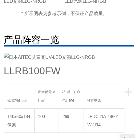
* 所示图表为参考示例，不保证产品质量。
产品阵容一览
LLRB100FW
+
发光部分 A
功耗（白
长/宽/高[mm]
[mm]
色）[W]
推荐电源
140x50x184
100
269
LPDCJ1A-48601
像素
W-1R4