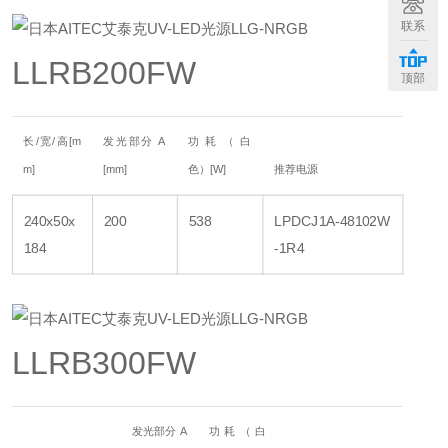
联系
LLRB200FW
顶部
长/宽/高[m
发光部分 A
功耗（白
m]
[mm]
色）[W]
推荐电源
240x50x
200
538
LPDCJ1A-48102W
184
-1R4
LLRB300FW
发光部分 A
功耗（白