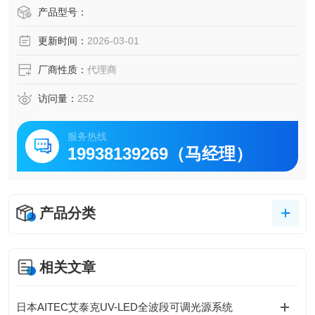
●高亮度化，有色工件的检查也可以超常发挥
产品型号：
●搭载了高亮度LED和独you的光学放热结构的线型照明
更新时间：
2026-03-01
●有很多置换金属卤化灯的实例
●创新的冷却系统，使FAN冷却气流对工件的影响降到Z 低
厂商性质：
代理商
访问量：
252
服务热线
19938139269（马经理）
产品分类
相关文章
日本AITEC艾泰克UV-LED全波段可调光源系统