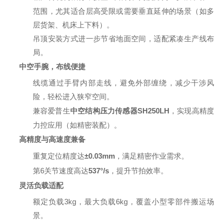
范围，尤其适合层高受限或需要垂直延伸的场景（如多
层货架、机床上下料）。
吊顶安装方式进一步节省地面空间，适配紧凑生产线布
局。
中空手腕，布线便捷
线缆通过手臂内部走线，避免外部缠绕，减少干涉风
险，轻松进入狭窄空间。
兼容爱普生
中空结构压力传感器SH250LH
，实现高精度
力控应用（如精密装配）。
高精度与高速度兼备
重复定位精度达
±0.03mm
，满足精密作业需求。
第6关节速度高达
537°/s
，提升节拍效率。
灵活负载适配
额定负载3kg，最大负载6kg，覆盖小型零部件搬运场
景。