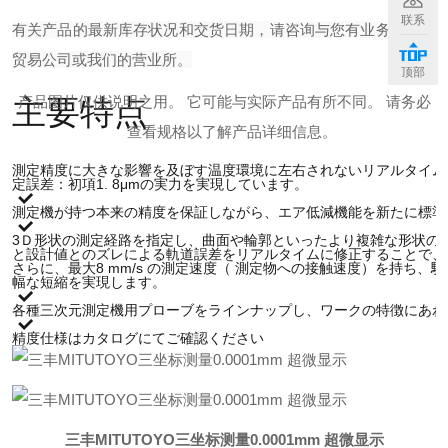
联系
有关产品的最新库存状况和交货日期，请咨询与您有业务往来的
贸易公司或我们的营业所。
顶部
主要特点
产品图片仅供说明之用。 它可能与实际产品有所不同。 请务必
查看规格以了解产品详细信息。
測定精度に大きな影響を及ぼす温度環境に左右されないリアルタイム
定誤差：初項1. 8μmの実力を実現しています。
測定機が持つ本来の精度を保証しながら、エア低減機能を新たに標準
3Ｄ形状の測定経路を指定し、曲面や輪郭といったより複雑な形状の
と設計値とのズレによる軌道誤差をリアルタイムに修正することで、
さらに、最大8 mm/s の測定速度（ 測定物への接触速度）を持ち
幅な短縮を実現します。
各種三次元測定機用プローブをラインナップし、ワークの特徴にあわ
精度仕様はカタログにてご確認ください
三丰MITUTOYO三坐标测量0.0001mm 超微显示