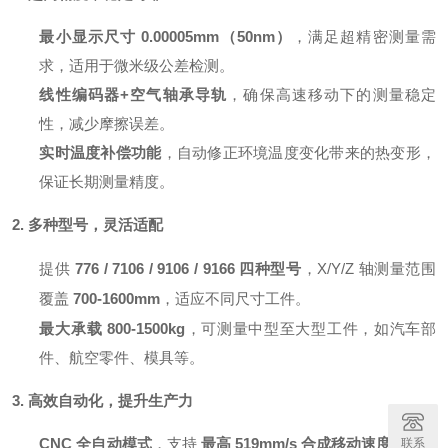
最小显示尺寸 0.00005mm（50nm）
，满足超精密测量需
求，适用于微米级公差检测。
线性编码器+空气轴承导轨
，确保高速移动下的测量稳定
性，减少摩擦误差。
实时温度补偿功能
，自动修正环境温度变化带来的热变形，
保证长期测量精度。
2. 多种型号，灵活适配
提供
776 / 7106 / 9106 / 9166 四种型号
，X/Y/Z 轴测量范围
覆盖
700-1600mm
，适应不同尺寸工件。
最大承载 800-1500kg
，可测量中型至大型工件，如汽车部
件、航空零件、模具等。
3. 高效自动化，提升生产力
CNC 全自动模式
，支持
最高 519mm/s 合成移动速度
，大幅
联系