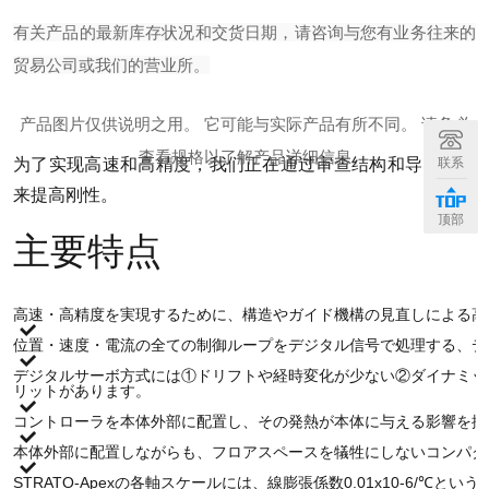
有关产品的最新库存状况和交货日期，请咨询与您有业务往来的
贸易公司或我们的营业所。
产品图片仅供说明之用。 它可能与实际产品有所不同。 请务必
查看规格以了解产品详细信息。
联系
为了实现高速和高精度，我们正在通过审查结构和导向机构
来提高刚性。
顶部
主要特点
高速・高精度を実現するために、構造やガイド機構の見直しによる高
位置・速度・電流の全ての制御ループをデジタル信号で処理する、デ
デジタルサーボ方式には①ドリフトや経時変化が少ない②ダイナミッ
リットがあります。
コントローラを本体外部に配置し、その発熱が本体に与える影響を排
本体外部に配置しながらも、フロアスペースを犠牲にしないコンパク
STRATO-Apexの各軸スケールには、線膨張係数0.01x10-6