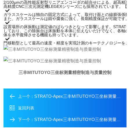
2/100μmの高性能反射型リニアエンコーダの組合せによる、超高
高精度CNC三次元測定機LEGEXシリーズにも採用されています。【70
ガラススケールは独自の固定方式によって、取付け面との線膨張係数
また、ガラススケールは錆や腐食に強く、長期精度保証が可能です。
設置場所の床振動は測定値のばらつきとなって影響します。STRATO
しており、この除振台は床振動を本体に伝えないだけでなく、各軸の
体を水平復帰させる機能も持っています。
門移動型として最高の速度・精度を実現計測のキーテクノロジーをこ
三丰MITUTOYO三坐标测量精密制造与质量控制
STRATO-Apex三丰MITUTOYO三坐标测量航空航天纳米级精度
上一个：
返回列表
STRATO-Apex三丰MITUTOYO三坐标测量大测量范围+高刚性
下一个：