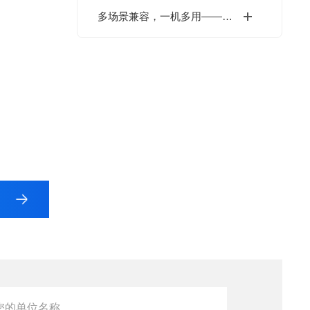
多场景兼容，一机多用——武藏点胶机支持UV胶/硅胶/AB胶等全材料涂布