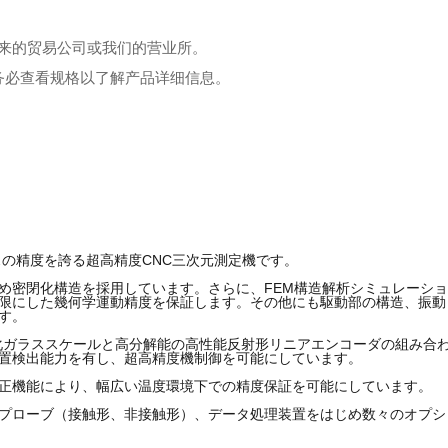
来的贸易公司或我们的营业所。
务必查看规格以了解产品详细信息。
スの精度を誇る超高精度CNC三次元測定機です。
め密閉化構造を採用しています。さらに、FEM構造解析シミュレーシ
限にした幾何学運動精度を保証します。その他にも駆動部の構造、振動
す。
化ガラススケールと高分解能の高性能反射形リニアエンコーダの組み合
置検出能力を有し、超高精度機制御を可能にしています。
正機能により、幅広い温度環境下での精度保証を可能にしています。
プローブ（接触形、非接触形）、データ処理装置をはじめ数々のオプシ