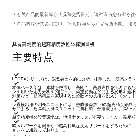
有关产品的最新库存状况和交货日期，请咨询与您有业务往
*
产品图片仅供说明之用。 它可能与实际产品有所不同。 请
*
具有高精度的超高精度数控坐标测量机
主要特点
LEGEXシリーズは、誤差要因を的に分析、排除した、最高クラ
本体ベース部は、素材を厳選し、高剛性、高減衰性を実現するた
ンを用いた応力分析を的に行い、荷重変動などによる変形を最小
対策など、超高精度を実現するため数々の技術を投入しておりま
位置検出用の測長ユニットには、熱膨張係数≒0の超高精度結晶
せによる、超高精度測長ユニット（自社製）が搭載され、高い位
超高精度機の設置環境は、恒温室クラスが必要でしたが、温度補
幅広いワークを簡単かつ超高精度な測定サポートをするために、
ョンをご用意しております。