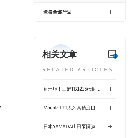
查看全部产品
相关文章
RELATED ARTICLES
ョ
耐环境！三键TB1215密封胶获高评价，覆盖高低温与耐油场景
わ
Mountz LTT系列高精度扭矩分析仪配用的微型传感器BMX20z—多功能校准与验证
日本YAMADA山田泵隔膜泵 G25系列：耐久高效，持久稳定