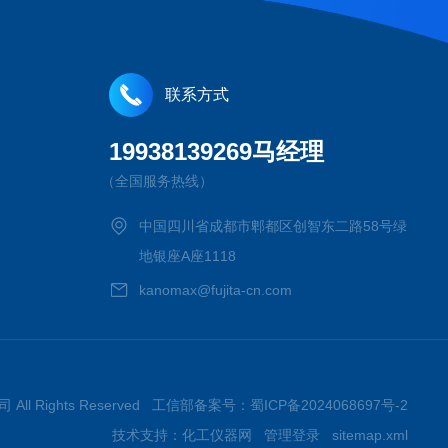
联系方式
19938139269马经理
（全国服务热线）
中国四川省成都市郫都区创智东二路58号绿
地银座A座1118
kanomax@fujita-cn.com
 All Rights Reserved 工信部备案号：
蜀ICP备2024068697号-2
技术支持：
化工仪器网
管理登录
sitemap.xml