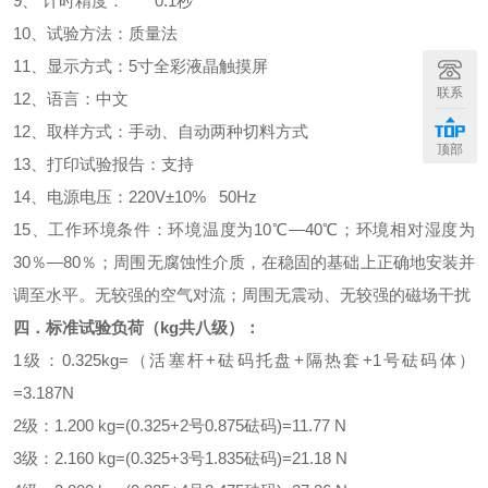
9
、
计时精度：
0.1
秒
1
0
、试验方法：质量法
1
1
、显示方式：
5
寸
全彩液晶触摸屏
联系
12
、语言：中文
1
2
、取样方式：手动、自动两种切料方式
顶部
1
3
、打印试验报告：支持
1
4
、电源电压：
220V
±
10% 50Hz
1
5
、工作环境条件：环境温度为
10
℃—
40
℃；环境相对湿度为
30
％—
80
％；周围无腐蚀性介质，在稳固的基础上正确地安装并
调至水平。无较强的空气对流；周围无震动、无较强的磁场干扰
四．标准试验负荷（
kg
共八级）：
1
级：
0.325kg=
（活塞杆
+
砝码托盘
+
隔热套
+1
号砝码体）
=3.187N
2
级：
1.200 kg=(0.325+2
号
0.875
砝码
)=11.77 N
3
级：
2.160 kg=(0.325+3
号
1.835
砝码
)=21.18 N