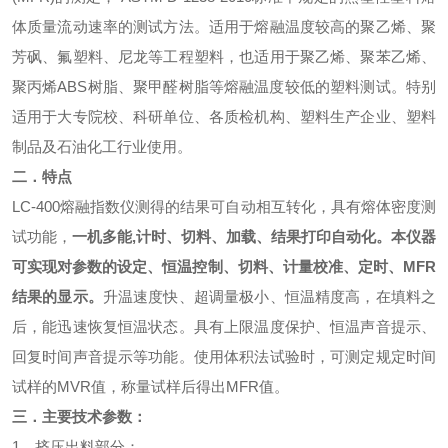
体质量流动速率的测试方法。适用于熔融温度较高的聚乙烯、聚
芳砜、氟塑料、尼龙等工程塑料，也适用于聚乙烯、聚苯乙烯、
聚丙烯
ABS
树脂、聚甲醛树脂等熔融温度较低的塑料测试。特别
适用于大专院校、科研单位、各质检机构、塑料生产企业、塑料
制品及石油化工行业使用。
二．特点
LC-400
熔融指数仪
测得的结果可自动相互转化，具有熔体密度测
试功能，
一机多能
,计时、切料、加载、结果打印自动化
。本仪器
可实现对参数的设定、恒温控制、切料、计量校准、定时、
MFR
结果的显示。
升温速度快、超调量极小、恒温精度高，在填料之
后，能迅速恢复恒温状态。具有上限温度保护、恒温声音提示、
回复时间声音提示等功能。使用体积法试验时，可测定规定时间
试样的
MVR
值，称量试样后得出
MFR
值。
三．
主要技术参数：
1
、挤压出料部分：