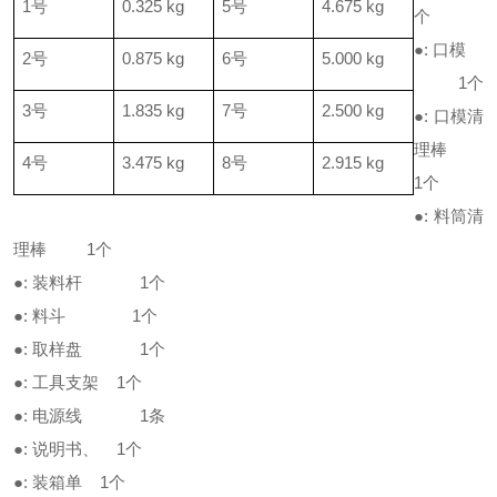
1
号
0.325 kg
5
号
4.675 kg
个
●
:
口模
2
号
0.875 kg
6
号
5.000 kg
1
个
3
号
1.835 kg
7
号
2.500 kg
●
:
口模清
理棒
4
号
3.475 kg
8
号
2.915 kg
1
个
●
:
料筒清
理棒
1
个
●
:
装料杆
1
个
●
:
料斗
1
个
●
:
取样盘
1
个
●
:
工具支架
1
个
●
:
电源线
1
条
●
:
说明书、
1
个
●
:
装箱单
1
个