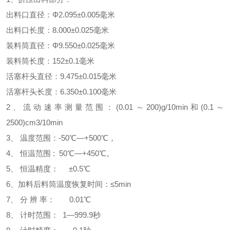
出料口直径：
Φ
2.095
±
0.005
毫米
出料口长度：
8.000
±
0.025
毫米
装料筒直径：
Φ
9.550
±
0.025
毫米
装料筒长度：
152
±
0.1
毫米
活塞杆头直径：
9.475
±
0.015
毫米
活塞杆头长度：
6.350
±
0.100
毫米
2
、流动速率测量范围：
(0.01
～
200)g/10min
和
(0.1
～
250
0
)cm3
/10min
3
、
温度范围：
-
50
℃—
+50
0
℃，
4
、
恒温范围
: 5
0
℃—
+
4
5
0
℃。
5
、
恒温精度：
±
0.
5
℃
6
、加料后料筒温度恢复时间：≤
5
min
7
、
分
辨
率：
0.01
℃
8
、
计时范围：
1
—
999.9
秒