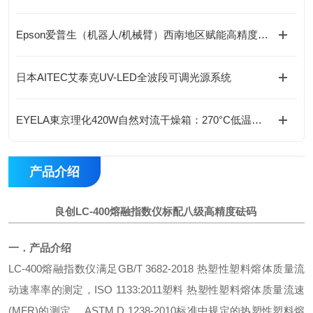
Epson爱普生（机器人/机械臂）西南地区赋能高精度自动化作业
日本AITEC艾泰克UV-LED全波段可调光源系统
EYELA東京理化420W自然对流干燥箱：270°C低温防爆型，标配实验室安全之选“
产品介绍
良创LC-400熔融指数仪标配八级高精度砝码
一．
产品
介绍
LC-400
熔融指数仪
满足
GB/T 3682-20
18
热塑性塑料熔体质量流
动速率率的测定，
ISO 1133:2011
塑料
热塑性塑料熔体质量流速
(MFR)
的测定，
ASTM D 1238-2010
标准中规定的热塑性塑料熔