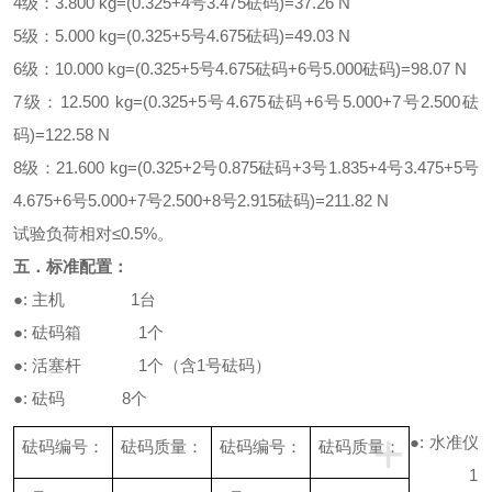
4
级：
3.800 kg=(0.325+4
号
3.475
砝码
)=37.26 N
5
级：
5.000 kg=(0.325+5
号
4.675
砝码
)=49.03 N
6
级：
10.000 kg=(0.325+5
号
4.675
砝码
+6
号
5.000
砝码
)=98.07 N
7
级：
12.500 kg=(0.325+5
号
4.675
砝码
+6
号
5.000+7
号
2.500
砝
码
)=122.58 N
8
级：
21.600 kg=(0.325+2
号
0.875
砝码
+3
号
1.835+4
号
3.475+5
号
4.675+6
号
5.000+7
号
2.500+8
号
2.915
砝码
)=211.82 N
试验负荷相对
≤
0.5%
。
五．标准配置：
●
:
主机
1
台
●
:
砝码箱
1
个
●
:
活塞杆
1
个（含
1
号砝码）
●
:
砝码
8
个
+
●
:
水准仪
砝码编号：
砝码质量：
砝码编号：
砝码质量：
1