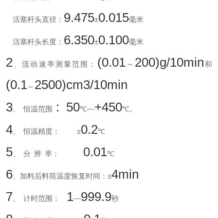
9.475
0.015
活塞杆头直径：
±
毫米
6.350
0.100
活塞杆头长度：
±
毫米
2
(0.01
200)g/10min
、流动速率测量范围：
～
和
(0.1
2500)cm3/10min
～
3
: 50
+450
、
恒温范围
℃—
℃。
4
0.2
、
恒温精度：
±
℃
5
0.01
、
分
辨
率：
℃
6
4min
、加料后料筒温度恢复时间：≤
7
1
999.9
、
计时范围：
—
秒