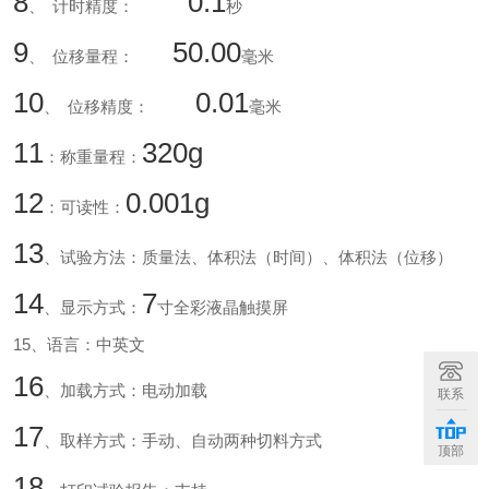
8
0.1
、
计时精度：
秒
9
50.00
、
位移量程：
毫米
10
0.01
、
位移精度：
毫米
11
320g
：称重量程：
12
0.001g
：可读性：
13
、试验方法：质量法、体积法（时间）、体积法（位移）
14
7
、显示方式：
寸
全彩液晶触摸屏
15
、语言：中英文
16
、加载方式：电动加载
联系
17
、取样方式：手动、自动两种切料方式
顶部
18