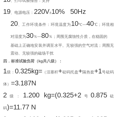
、打印试验报告：支持
19
220V
10% 50Hz
、电源电压：
±
20
10
40
、工作环境条件：环境温度为
℃—
℃；环境相
30
80
对湿度为
％—
％；周围无腐蚀性介质，在稳固的
基础上正确地安装并调至水平。无较强的空气对流；周围无
震动、无较强的磁场干扰
四．标准试验负荷（
kg
共八级）：
1
0.325kg=
+
+
+1
级：
（活塞杆
砝码托盘
隔热套
号砝码
=3.187N
体）
2
1.200 kg=(0.325+2
0.875
级：
号
砝
)=11.77 N
码