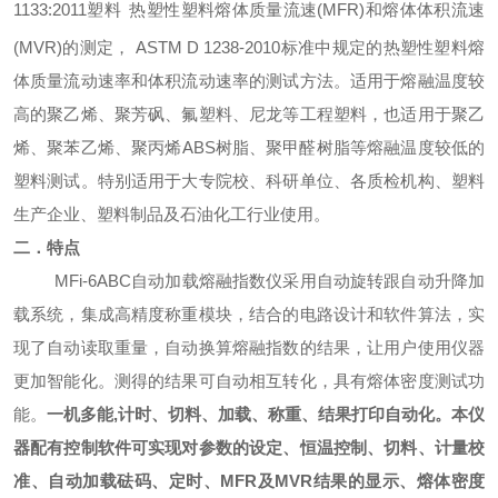
1133:2011
塑料
热塑性塑料熔体质量流速
(MFR)
和熔体体积流速
(MVR)
的测定，
ASTM D 1238-2010
标准中规定的热塑性塑料熔
体质量流动速率和体积流动速率的测试方法。适用于熔融温度较
高的聚乙烯、聚芳砜、氟塑料、尼龙等工程塑料，也适用于聚乙
烯、聚苯乙烯、聚丙烯
ABS
树脂、聚甲醛树脂等熔融温度较低的
塑料测试。特别适用于大专院校、科研单位、各质检机构、塑料
生产企业、塑料制品及石油化工行业使用。
二．特点
MFi-6ABC
自动加载
熔融指数仪采用自动旋转跟自动升降加
载系统，集成高精度称重模块，
结合的电路设计和软件算法
，
实
现了自动读取重量，自动换算熔融指数的结果
，
让用户使用仪器
更加智能化
。
测得的结果可自动相互转化，具有熔体密度测试功
能。
一机多能
,
计时、切料、加载、称重、结果打印自动化。本仪
器配有控制软件可实现对参数的设定、恒温控制、切料、计量校
准、自动加载砝码、定时、
MFR
及
MVR
结果的显示、熔体密度