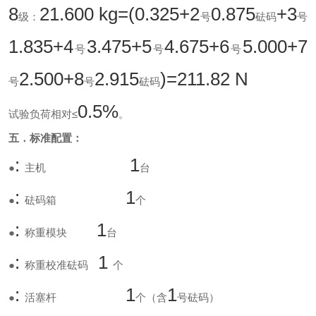
8
21.600 kg=(0.325+2
0.875
+3
级：
号
砝码
号
1.835+4
3.475+5
4.675+6
5.000+7
号
号
号
2.500+8
2.915
)=211.82 N
号
号
砝码
0.5%
试验负荷相对≤
。
五．标准配置：
:
1
●
主机
台
:
1
●
砝码箱
个
:
1
●
称重模块
台
:
1
●
称重校准砝码
个
:
1
1
●
活塞杆
个（含
号砝码）