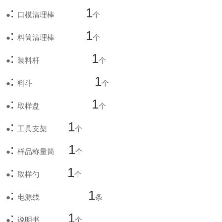
:
1
●
口模清理棒
个
:
1
●
料筒清理棒
个
:
1
●
装料杆
个
:
1
●
料斗
个
:
1
●
取样盘
个
:
1
●
工具支架
个
:
1
●
样品称量筒
个
:
1
●
取样勺
个
:
1
●
电源线
条
:
1
●
说明书、
个