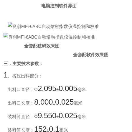
电脑控制软件界面
全套配砝码效果图
全套配软件效果图
三．
主要技术参数：
1
、挤压出料部分：
2.095
0.005
出料口直径：Φ
±
毫米
8.000
0.025
出料口长度：
±
毫米
9.550
0.025
装料筒直径：Φ
±
毫米
152
0.1
装料筒长度：
±
毫米