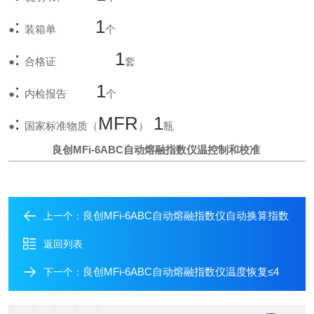
:
1
●
装箱单
个
:
1
●
合格证
套
:
1
●
内检报告
个
:
MFR
1
●
国家标准物质（
）
瓶
良创MFi-6ABC自动熔融指数仪温控制和校准
良创MFi-6ABC自动熔融指数仪自动换算指数
上一个：
返回列表
良创MFi-6ABC自动熔融指数仪温度恢复≤4
下一个：