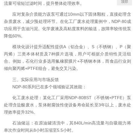
顶部
流量可缩短过滤时间，提升整体处理效率。
应对复杂介质能力
该泵可通过10mm以下固体颗粒，直接处理含
杂质废水，减少预处理环节。在化工厂废水处理案例中，NDP-80成
功应用于含油污泥、化学废液及高粘度浆料的输送，故障率较传统泵
降低60%。
模块化设计提升适配性
提供A（铝合金）、S（不锈钢）、P（聚
丙烯）三类本体材质及7种膜片选项，用户可根据介质特性灵活组
合。例如，石化行业多选用氟橡胶膜片+不锈钢本体，而食品行业则
倾向聚丙烯+PTFE组合，避免交叉污染。
三、实际应用与市场反馈
NDP-80系列已在多个领域验证其效能：
化工废水处理：某化工厂采用NDP-80BST（不锈钢+PTFE）泵
处理含盐酸废水，泵体耐腐蚀性使设备寿命延长至3年以上，废水处
理效率提升32%。
石油储运：在原油罐清洗中，其840L/min高流量与自吸能力将
单次作业时间从8小时压缩至5.5小时。