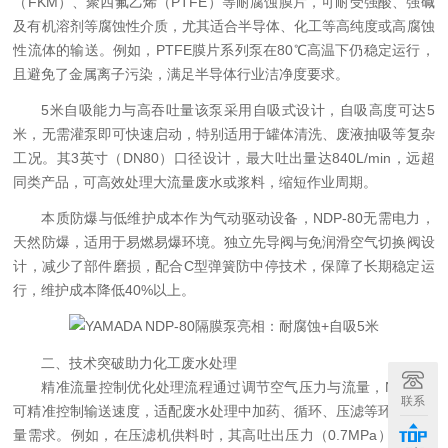
（FKM）、聚四氟乙烯（PTFE）等耐腐蚀膜片，可耐受强酸、强碱
及有机溶剂等腐蚀性介质，尤其适合半导体、化工等高纯度或高腐蚀
性流体的输送。例如，PTFE膜片系列泵在80℃高温下仍稳定运行，
且避免了金属离子污染，满足半导体行业洁净度要求。
5米自吸能力与高吞吐量
该泵采用自吸式设计，自吸高度可达5
米，无需灌泵即可快速启动，特别适用于罐体清洗、废液抽吸等复杂
工况。其3英寸（DN80）口径设计，最大吐出量达840L/min，远超
同类产品，可高效处理大流量废水或浆料，缩短作业周期。
本质防爆与低维护成本
作为气动驱动设备，NDP-80无需电力，
天然防爆，适用于易燃易爆环境。独立先导阀与免润滑空气切换阀设
计，减少了部件磨损，配合C型弹簧防中停技术，保障了长期稳定运
行，维护成本降低40%以上。
二、技术突破助力化工废水处理
精准流量控制优化处理流程
通过调节空气压力与流量，NDP-80
联系
可精准控制输送速度，适配废水处理中加药、循环、压滤等环节的流
量需求。例如，在压滤机供料时，其高吐出压力（0.7MPa）与稳定