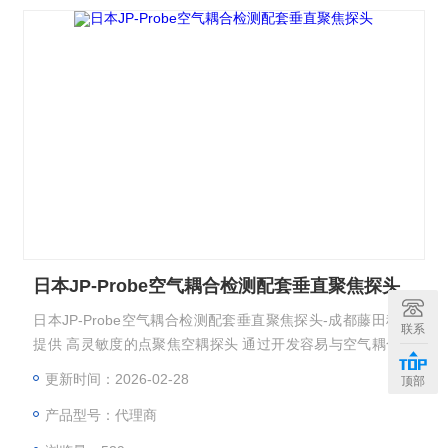
日本JP-Probe空气耦合检测配套垂直聚焦探头
日本JP-Probe空气耦合检测配套垂直聚焦探头-成都藤田科技
联系
提供 高灵敏度的点聚焦空耦探头 通过开发容易与空气耦合的
匹配层，可有效地向空气中发射超声波，兼备高灵敏度及降噪
更新时间：2026-02-28
顶部
波形的空耦探头。 因此可适用于衰减度大的材料及实现高分
产品型号：代理商
辨率图像。 适用频率: 200kHz～2MHz