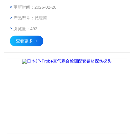
匹配层，可有效地向空气中发射超声波，兼备高灵敏度及降噪
更新时间：2026-02-28
波形的空耦探头。 因此可适用于衰减度大的材料及实现高分
产品型号：代理商
辨率图像。 适用频率: 200kHz～2MHz
浏览量：492
查看更多 +