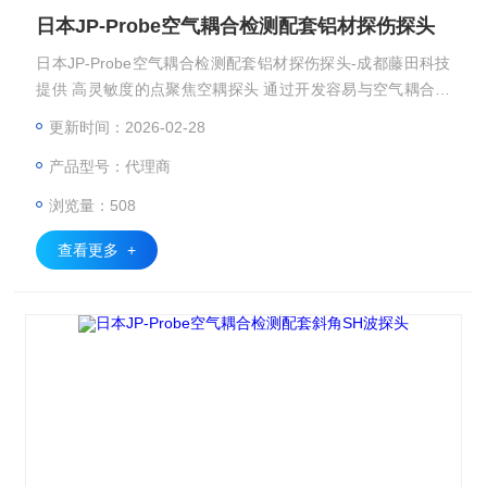
日本JP-Probe空气耦合检测配套铝材探伤探头
日本JP-Probe空气耦合检测配套铝材探伤探头-成都藤田科技
提供 高灵敏度的点聚焦空耦探头 通过开发容易与空气耦合的
匹配层，可有效地向空气中发射超声波，兼备高灵敏度及降噪
更新时间：2026-02-28
波形的空耦探头。 因此可适用于衰减度大的材料及实现高分
产品型号：代理商
辨率图像。 适用频率: 200kHz～2MHz
浏览量：508
查看更多 +