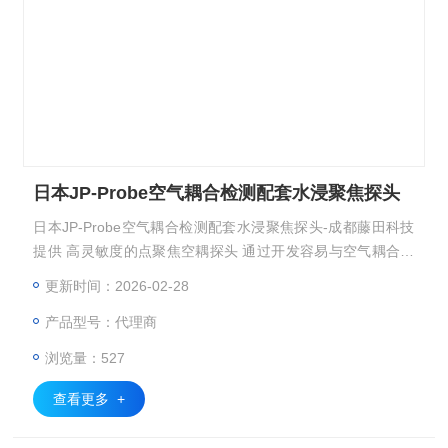
日本JP-Probe空气耦合检测配套水浸聚焦探头
日本JP-Probe空气耦合检测配套水浸聚焦探头-成都藤田科技
提供 高灵敏度的点聚焦空耦探头 通过开发容易与空气耦合的
匹配层，可有效地向空气中发射超声波，兼备高灵敏度及降噪
更新时间：2026-02-28
波形的空耦探头。 因此可适用于衰减度大的材料及实现高分
产品型号：代理商
辨率图像。 适用频率: 200kHz～2MHz
浏览量：527
查看更多 +