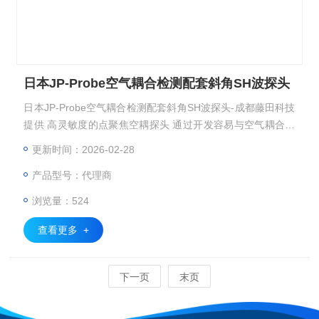
日本JP-Probe空气耦合检测配套斜角SH波探头
日本JP-Probe空气耦合检测配套斜角SH波探头-成都藤田科技
提供 高灵敏度的点聚焦空耦探头 通过开发容易与空气耦合的
匹配层，可有效地向空气中发射超声波，兼备高灵敏度及降噪
更新时间：2026-02-28
波形的空耦探头。 因此可适用于衰减度大的材料及实现高分
产品型号：代理商
辨率图像。 适用频率: 200kHz～2MHz
浏览量：524
查看更多 +
下一页
末页