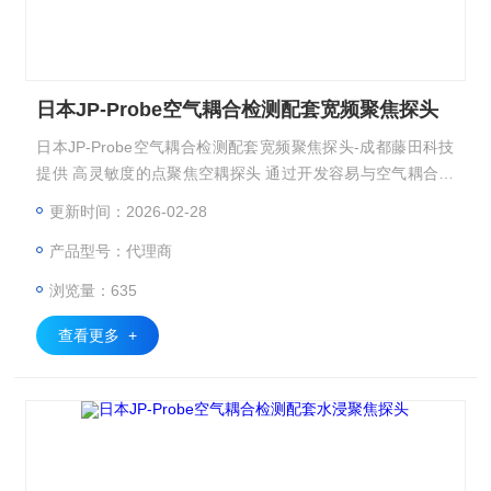
日本JP-Probe空气耦合检测配套宽频聚焦探头
日本JP-Probe空气耦合检测配套宽频聚焦探头-成都藤田科技
提供 高灵敏度的点聚焦空耦探头 通过开发容易与空气耦合的
匹配层，可有效地向空气中发射超声波，兼备高灵敏度及降噪
更新时间：2026-02-28
波形的空耦探头。 因此可适用于衰减度大的材料及实现高分
产品型号：代理商
辨率图像。 适用频率: 200kHz～2MHz
浏览量：635
查看更多 +