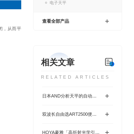
电子天平
查看全部产品
闭，从而平
相关文章
RELATED ARTICLES
日本AND分析天平的自动化功能与操作简化
双波长自由选ART2500便携式激光拉曼光谱仪——高灵敏度·无损检测·
HOYA豪雅「高折射光学引擎」—2.0超高清折射率，重新定义成像极限！