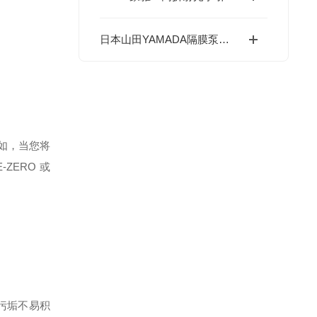
日本山田YAMADA隔膜泵配件脉动阻尼器-成都藤田科技提供
例如，当您将
ZERO 或
污垢不易积