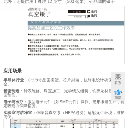
此外，还提供用于处理 12 英寸 （300 毫米） 硅晶圆的镊子
应用场景
半导体行业
：6寸/8寸晶圆搬运、芯片封装，抗静电设计确保ESD安
联系
全。
精密制造
：钟表维修、珠宝加工、光学镜头组装，铁弗龙材质避免表
面刮伤。
顶部
电子与医疗
：微型电子元件（如SMD元件）操作、隐形眼镜生产，稳
定吸附力保障精度。
实验室与洁净室
：低噪音真空泵（HEPA过滤）适配无尘环境，维护
简便。