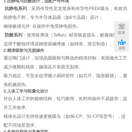
1.抗静电与防酸设计，适配严苛环境
抗静电系列
：采用传导性尼龙笔身和传导性PEEK吸头，有效消
除静电干扰，专为半导体晶圆（如6寸晶圆）设计，
确保敏感元件 在操作中免受静电损伤。
联系
防酸系列
：使用铁弗龙（Teflon）材质吸盘接头，耐腐蚀性强，
适用于酸蚀环境或精密器械维修（如钟表、珠宝制造）。
顶部
2.精准吸附与无损操作
通过阀门设计，实现晶圆吸附与释放的精准控制，表面抛光工艺
减少微颗粒残留，确保晶片表面无划痕。
吸力稳定，可安全处理微小易碎部件（如芯片、隐形眼镜），避
免机械损伤。
3.人体工学与轻量化设计
符合人体工学的握柄结构，轻巧耐用，长时间操作不易疲劳，提
升工作效率。
模块化设计支持快速更换吸头（如96-CP、91-CP等型号），适
配不同场景需求。
4.多样化型号与高兼容性