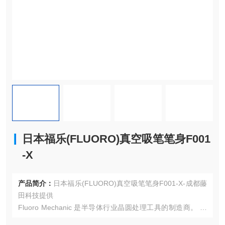
日本福乐(FLUORO)真空吸笔笔身F001
-X
产品简介：
日本福乐(FLUORO)真空吸笔笔身F001-X-成都藤
田科技提供
Fluoro Mechanic 是半导体行业晶圆处理工具的制造商。 我
们的产品包括真空棒（真空镊子、真空笔）、手动棒（晶片