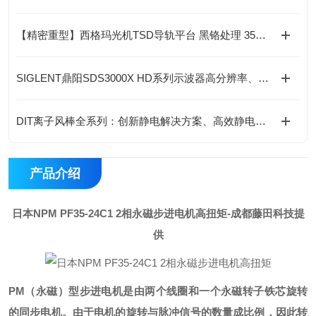
【精密重型】西格玛光机TSD导轨平台 黑铬处理 35N·m扭矩 淬火钢导轨
SIGLENT鼎阳SDS3000X HD系列示波器高分辨率、精度、性能高
DIT离子风棒全系列：创新静电解决方案、高效静电消除新选择
产品介绍
日本NPM PF35-24C1 2相永磁步进电机高扭矩
-成都藤田科技提
供
PM（永磁）型步进电机是由两个线圈和一个永磁转子铁芯旋转
的同步电机。
由于电机的旋转与脉冲信号的数量成比例，因此转