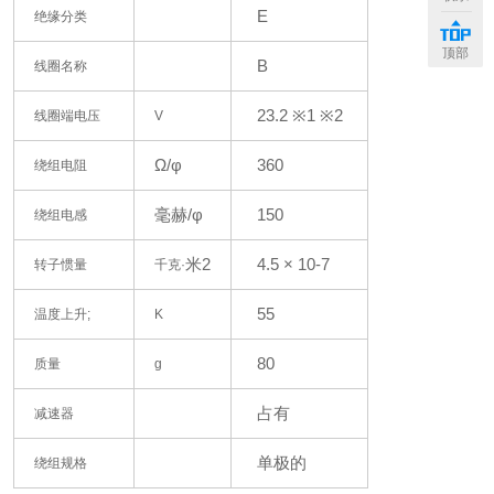
E
绝缘分类
顶部
B
线圈名称
23.2
※1 ※2
线圈端电压
V
Ω/φ
360
绕组电阻
毫赫/φ
150
绕组电感
米2
4.5 ×
10-7
转子惯量
千克·
55
温度上升;
K
80
质量
g
占有
减速器
单极的
绕组规格