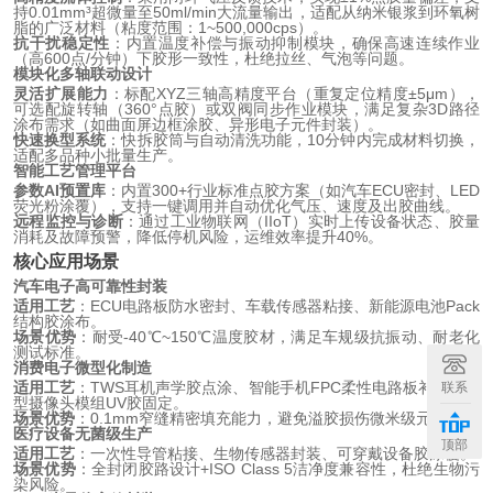
持0.01mm³超微量至50ml/min大流量输出，适配从纳米银浆到环氧树
脂的广泛材料（粘度范围：1~500,000cps）。
抗干扰稳定性
：内置温度补偿与振动抑制模块，确保高速连续作业
（高600点/分钟）下胶形一致性，杜绝拉丝、气泡等问题。
模块化多轴联动设计
灵活扩展能力
：标配XYZ三轴高精度平台（重复定位精度±5μm），
可选配旋转轴（360°点胶）或双阀同步作业模块，满足复杂3D路径
涂布需求（如曲面屏边框涂胶、异形电子元件封装）。
快速换型系统
：快拆胶筒与自动清洗功能，10分钟内完成材料切换，
适配多品种小批量生产。
智能工艺管理平台
参数AI预置库
：内置300+行业标准点胶方案（如汽车ECU密封、LED
荧光粉涂覆），支持一键调用并自动优化气压、速度及出胶曲线。
远程监控与诊断
：通过工业物联网（IIoT）实时上传设备状态、胶量
消耗及故障预警，降低停机风险，运维效率提升40%。
核心应用场景
汽车电子高可靠性封装
适用工艺
：ECU电路板防水密封、车载传感器粘接、新能源电池Pack
结构胶涂布。
场景优势
：耐受-40℃~150℃温度胶材，满足车规级抗振动、耐老化
测试标准。
消费电子微型化制造
适用工艺
：TWS耳机声学胶点涂、智能手机FPC柔性电路板补强、微
联系
型摄像头模组UV胶固定。
场景优势
：0.1mm窄缝精密填充能力，避免溢胶损伤微米级元器件。
医疗设备无菌级生产
顶部
适用工艺
：一次性导管粘接、生物传感器封装、可穿戴设备胶涂覆。
场景优势
：全封闭胶路设计+ISO Class 5洁净度兼容性，杜绝生物污
染风险。