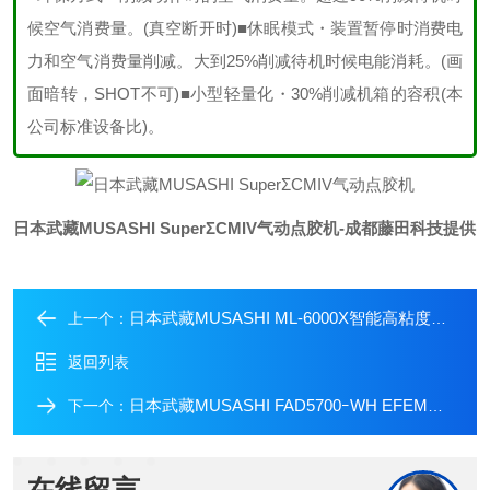
候空气消费量。(真空断开时)
■休眠模式
・装置暂停时消费电
力和空气消费量
削减。
大到
25%削减待机时候电能消耗。(画
面暗转，SHOT不可)
■小型轻量化
・30%削减机箱的容积(本
公司标准设备比)。
日本武藏MUSASHI SuperΣCMIV气动点胶机
-成都藤田科技提供
日本武藏MUSASHI ML-6000X智能高粘度点胶机
上一个：
返回列表
日本武藏MUSASHI FAD5700ｰWH EFEM点胶机
下一个：