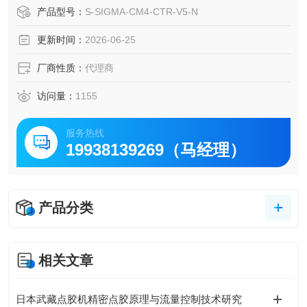
环境对策机能。应用Point■Σ®3大小机能的更新・实现称为进
产品型号：
S-SIGMA-CM4-CTR-V5-N
一步的高精度的呕吐。■环境对策机能搭载・削减针筒残渣，
更新时间：
2026-06-25
消费电力，空气消费量。■支持修长的工厂的机能搭载・充实
生产管理功能・支持网络连接・
厂商性质：
代理商
访问量：
1155
服务热线
19938139269（马经理）
产品分类
相关文章
日本武藏点胶机精密点胶原理与流量控制技术研究