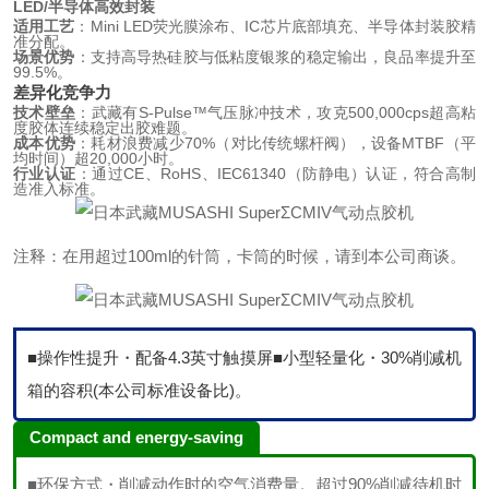
LED/半导体高效封装
适用工艺
：Mini LED荧光膜涂布、IC芯片底部填充、半导体封装胶精
准分配。
场景优势
：支持高导热硅胶与低粘度银浆的稳定输出，良品率提升至
99.5%。
差异化竞争力
技术壁垒
：武藏有S-Pulse™气压脉冲技术，攻克500,000cps超高粘
度胶体连续稳定出胶难题。
成本优势
：耗材浪费减少70%（对比传统螺杆阀），设备MTBF（平
均时间）超20,000小时。
行业认证
：通过CE、RoHS、IEC61340（防静电）认证，符合高制
造准入标准。
注释：在用超过100ml的针筒，卡筒的时候，请到本公司商谈。
■操作性提升
・配备4.3英寸触摸屏
■小型轻量化
・30%削减机
箱的容积(本公司标准设备比)。
Compact and energy-saving
■环保方式
・削减动作时的空气消费量。超过90%削减待机时