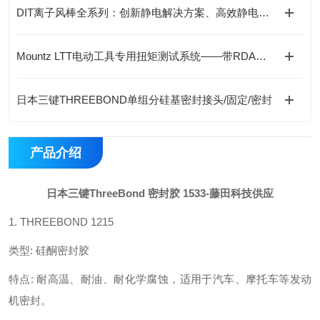
DIT离子风棒全系列：创新静电解决方案、高效静电消除新选择
Mountz LTT电动工具专用扭矩测试系统——带RDA适配器的精准验证
日本三键THREEBOND单组分硅基密封接头/固定/密封
产品介绍
日本三键
ThreeBond 密封胶 1533
-藤田科技供应
1. THREEBOND 1215
类型
:
硅酮密封胶
特点
:
耐高温、耐油、耐化学腐蚀，适用于汽车、摩托车等发动
机密封。