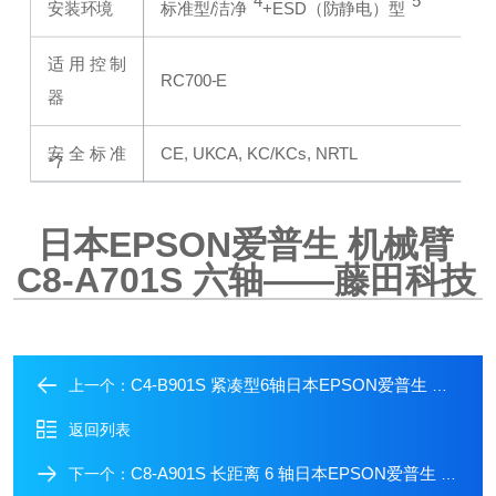
*4
*5
安装环境
标准型/洁净
+ESD（防静电）型
适用控制
RC700-E
器
安全标准
CE, UKCA, KC/KCs, NRTL
*7
日本EPSON爱普生 机械臂
C8-A701S
六轴——藤田科技
C4-B901S 紧凑型6轴日本EPSON爱普生 机械臂 C4-B901S
上一个：
返回列表
C8-A901S 长距离 6 轴日本EPSON爱普生 机械臂 C8-A901S
下一个：