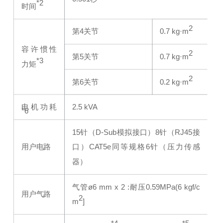
*2
时间
2
第4关节
0.7 kg·m
容许惯性
2
第5关节
0.7 kg·m
*3
力矩
2
第6关节
0.2 kg·m
电机功耗
2.5 kVA
*6
15针（D-Sub模拟接口）
8针（RJ45接
用户电路
口）CAT5e同等规格
6针（压力传感
器）
气管ø6 mm x 2 :耐压0.59MPa(6 kgf/c
用户气路
2
m
]