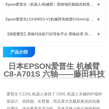
Epson爱普生（机器人/机械臂）西南地区赋能高精度自动化作业
Epson爱普生LS3-B401S-V1机械臂高精度0.01mm运行稳定
【精密重型】西格玛光机TSD导轨平台 黑铬处理 35N·m扭矩 淬火钢导轨
产品介绍
日本EPSON爱普生 机械臂
C8-A701S
六轴——藤田科技
爱普生 C12XL 机器人保持了 C8XL 机器人关键的纤细外
形设计、高性能、长臂展，而且更大负载和更高的负载
自重比。适合要求高灵活性、高速且狭小的占地面积的