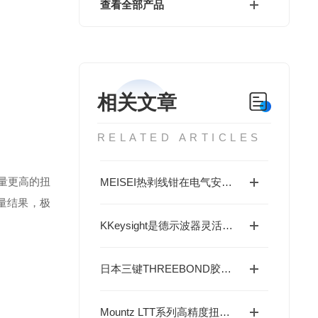
查看全部产品
相关文章
RELATED ARTICLES
量更高的扭
MEISEI热剥线钳在电气安装中的应用与技巧分析
量结果，极
KKeysight是德示波器灵活升级打造未来实验室
日本三键THREEBOND胶水单组分热固化烯烃密封胶接
Mountz LTT系列高精度扭矩分析仪配用的微型传感器BMX20z—多功能校准与验证