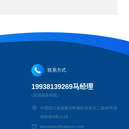
联系方式
19938139269马经理
（全国服务热线）
中国四川省成都市郫都区创智东二路58号绿
地银座A座1118
kanomax@fujita-cn.com