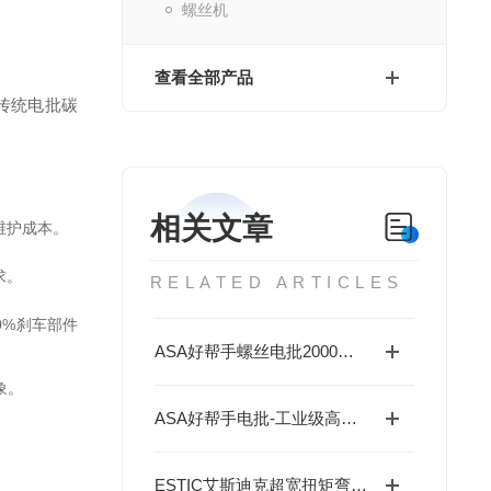
螺丝机
查看全部产品
传统电批碳
相关文章
维护成本。
求。
RELATED ARTICLES
0%刹车部件
ASA好帮手螺丝电批2000转刷电批：无尘车间/千万次刹车的工业神器
象。
ASA好帮手电批-工业级高精度锁付专家： ST1智能伺服螺丝刀+控制器套装
ESTIC艾斯迪克超宽扭矩弯头枪——1N·m~600N·m全能覆盖