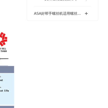
ASA好帮手螺丝机适用螺丝规格M1.0~M5.0全兼容