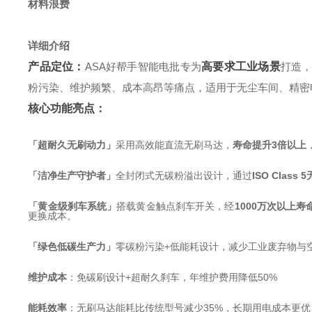
材料浪费
详细介绍
产品定位：
ASA好帮手智能电批专为
高要求工业场景
打造
粉污染、维护频繁、成本高昂等痛点，适用于无尘车间、精密
核心功能亮点：
「超耐久无刷动力」
采用高效能直流无刷马达，
寿命提升3倍以上
「洁净生产守护者」
全封闭式无碳粉溢出设计，通过
ISO Class
「黄金级刹车系统」
搭载黄金触点刹车开关，经
1000万次以上寿
更换成本。
「绿色低碳生产力」
零碳粉污染+低能耗设计，减少工业废弃物与
维护成本
：免碳刷设计+超耐久刹车，年维护费用降低50%
能耗效率
：无刷马达能耗比传统型号减少35%，长期用电成本更优