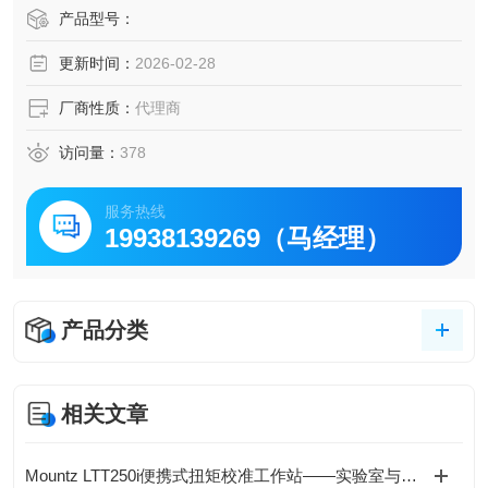
心"闻名的百年品牌，用近乎苛刻的工艺标准，将一枚镊子打
产品型号：
造成科学与艺术的结晶。今天，让我们走进瑞士阿尔卑斯山
更新时间：
2026-02-28
脚下的工坊，揭开Regine镊子从原料到成品的传奇诞生之
路。
厂商性质：
代理商
访问量：
378
服务热线
19938139269（马经理）
产品分类
相关文章
Mountz LTT250i便携式扭矩校准工作站——实验室与现场两用配置