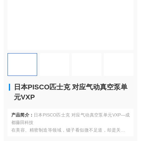
日本PISCO匹士克 对应气动真空泵单
元VXP
产品简介：
日本PISCO匹士克 对应气动真空泵单元VXP—成
都藤田科技
在美容、精密制造等领域，镊子看似微不足道，却是关乎精
准与安全的关键工具。瑞士Regine Group，这个以“毫米级匠