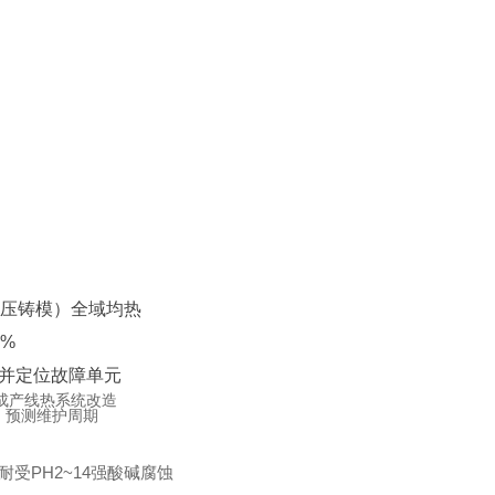
、压铸模）全域均热
5%
电并定位故障单元
完成产线热系统改造
，预测维护周期
耐受PH2~14强酸碱腐蚀