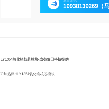
服务热线
19938139269
LY1354氧化镁核芯模块
-成都藤田科技提供