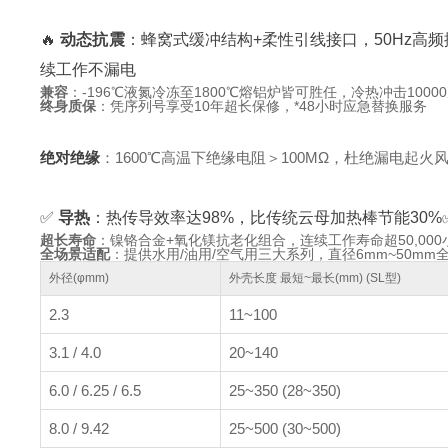
🔥
动态抗震
：蜂窝式缓冲结构+柔性引线接口，50Hz高
续工作不漏电
兼容
：-196℃液氮冷冻至1800℃熔铝炉皆可胜任，冷热冲击1000
终身质保
：凭序列号享受10年超长保修，*48小时应急替换服务
绝对绝缘
：1600℃高温下绝缘电阻＞100MΩ，杜绝漏电起火
✅
导热
：热传导效率达98%，比传统云母加热棒节能30%
超长寿命
：镍铬合金+氧化镁抗老化组合，连续工作寿命超50,000
全场景适配
：提供水用/油用/空气用三大系列，直径6mm~50mm
外径(φmm)
外壳长度 最短~最长(mm) (SL型)
2.3
11~100
3.1 / 4.0
20~140
6.0 / 6.25 / 6.5
25~350 (28~350)
8.0 / 9.42
25~500 (30~500)