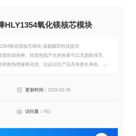
HLY1354氧化镁核芯模块
Y1354氧化镁核芯模块-成都藤田科技提供
精度的加热棒。经发热线产生的热量可以无损耗传导。
仕样耐热绝缘氧化镁、比起以往产品具有更长寿命。
304)。设计上经受得起机械的振动和冲击、是经过长期测
更新时间：
2026-02-28
访问量：
451