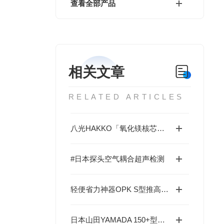
查看全部产品
相关文章
RELATED ARTICLES
八光HAKKO「氧化镁核芯加热棒」—1600℃绝缘不衰减，工业热控安全天花板
#日本探头空气耦合超声检测
轻便省力神器OPK S型推高车：无痕地板保护+自动止回阀，全能搬运助手
日本山田YAMADA 150+型号覆盖全行业