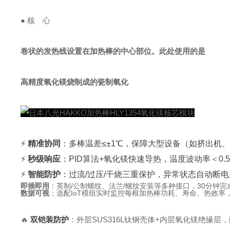
● 核 心
卷状的发热线设置在加热棒的中心部位。此处使用的是
高精度氧化镁烧制成的瓷制氧化
⚡
精准协同
：多棒温差≤±1℃，保障大型设备（如挤出机
⚡
秒级响应
：PID算法+氧化镁快速导热，温度波动率＜0.
⚡
智能防护
：过流/过压/干烧三重保护，异常状态自动断
即插即用
：英制/公制螺纹、法兰/螺纹安装等多种接口，30分钟
数据可视
：选配IoT模组实时监控每根加热棒功耗、寿命、热效率
🔥
双铠装防护
：外层SUS316L钛钢壳体+内层氧化镁绝缘层，