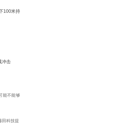
下100米持
械冲击
可能不能够
藤田科技提