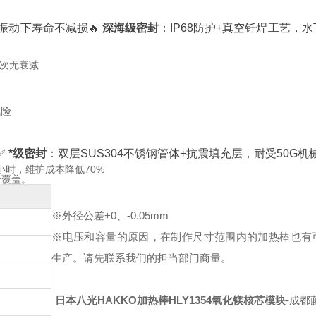
频振动下寿命不减损
🔥
深海级密封
：IP68防护+真空钎焊工艺，水
0次无衰减
风险
✅
*级密封
：双层SUS304不锈钢管体+抗震填充层，耐受50G机
小时，维护成本降低70%
全覆盖。
※外径公差+0、-0.05mm
※电压和容量的原因，在制作尺寸范围内的加热棒也有
生产。请先联系我们的担当部门商量。
日本八光HAKKO加热棒HLY1354氧化镁核芯模块
-成都